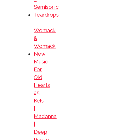
Semisonic
Teardrops
–
Womack
&
Womack
New
Music
For
Old
Hearts
25:
Kels
|
Madonna
|
Deep
Purple