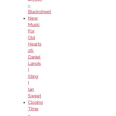
–
Blackstreet
New
Music
For
Old
Hearts
26:
Daniel
Lanois
|
Sting
|
Ian
Sweet
Closing
Time
–