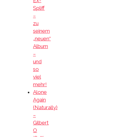
Ex-
Spliff
–
zu
seinem
„neuen“
Album
–
und
so
viel
mehr!
Alone
Again
(Naturally)
–
Gilbert
O