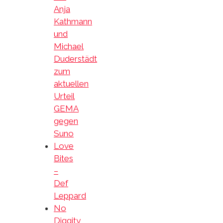
Anja
Kathmann
und
Michael
Duderstädt
zum
aktuellen
Urteil
GEMA
gegen
Suno
Love
Bites
–
Def
Leppard
No
Diggity