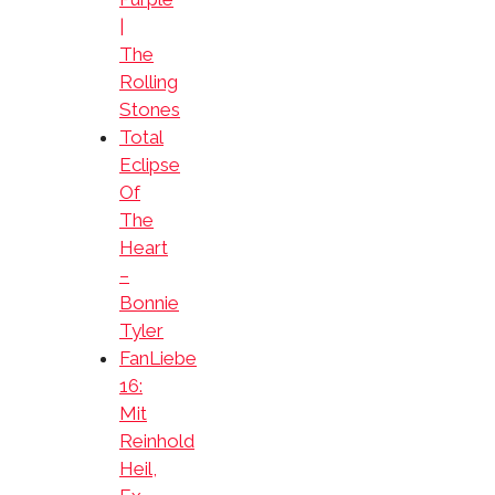
|
The
Rolling
Stones
Total
Eclipse
Of
The
Heart
–
Bonnie
Tyler
FanLiebe
16:
Mit
Reinhold
Heil,