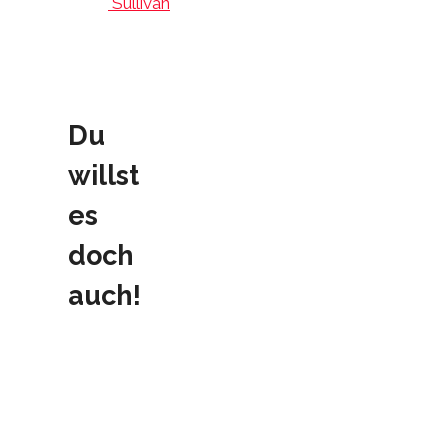
´Sullivan
Du
willst
es
doch
auch!