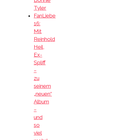
Tyler
FanLiebe
16:
Mit
Reinhold
Heil,
Ex-
Spliff
–
zu
seinem
„neuen“
Album
–
und
so
viel