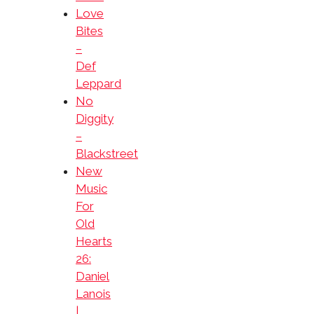
Love
Bites
–
Def
Leppard
No
Diggity
–
Blackstreet
New
Music
For
Old
Hearts
26:
Daniel
Lanois
|