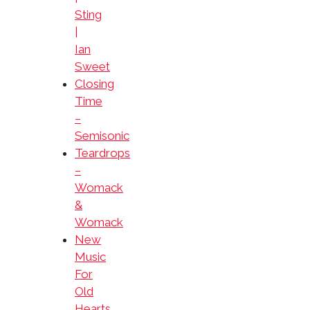
Sting
|
Ian
Sweet
Closing
Time
–
Semisonic
Teardrops
–
Womack
&
Womack
New
Music
For
Old
Hearts