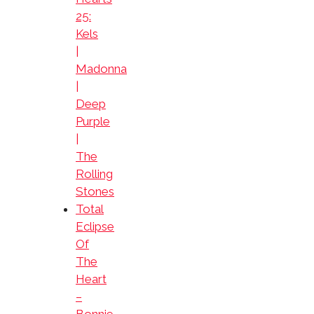
25:
Kels
|
Madonna
|
Deep
Purple
|
The
Rolling
Stones
Total
Eclipse
Of
The
Heart
–
Bonnie