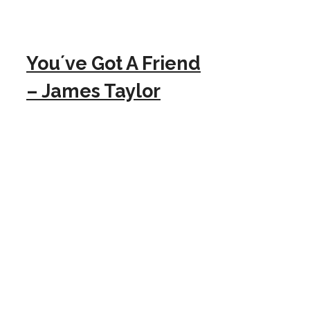
You´ve Got A Friend
– James Taylor