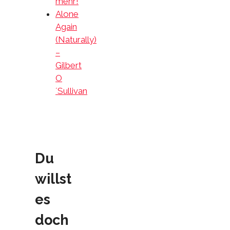
mehr!
Alone
Again
(Naturally)
–
Gilbert
O
´Sullivan
Du
willst
es
doch