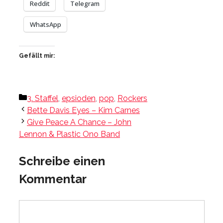
Reddit
Telegram
WhatsApp
Gefällt mir:
Kategorien
3. Staffel
,
epsioden
,
pop
,
Rockers
Bette Davis Eyes – Kim Carnes
Give Peace A Chance – John
Lennon & Plastic Ono Band
Schreibe einen
Kommentar
Kommentar