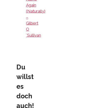
Again
(Naturally)
–
Gilbert
O
´Sullivan
Du
willst
es
doch
auch!