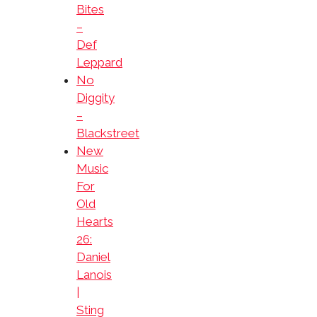
Bites
–
Def
Leppard
No
Diggity
–
Blackstreet
New
Music
For
Old
Hearts
26:
Daniel
Lanois
|
Sting