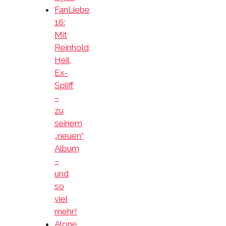
FanLiebe
16:
Mit
Reinhold
Heil,
Ex-
Spliff
–
zu
seinem
„neuen“
Album
–
und
so
viel
mehr!
Alone