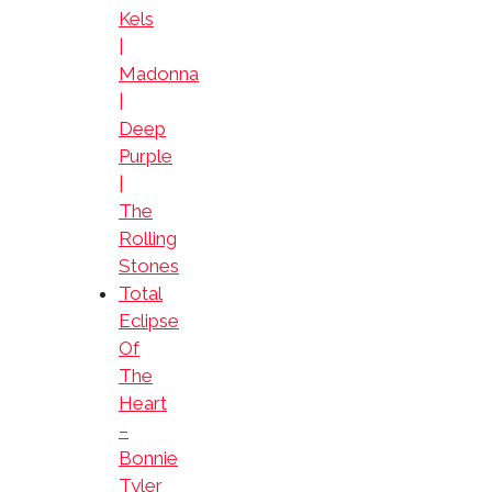
Kels
|
Madonna
|
Deep
Purple
|
The
Rolling
Stones
Total
Eclipse
Of
The
Heart
–
Bonnie
Tyler