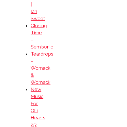
|
Ian
Sweet
Closing
Time
–
Semisonic
Teardrops
–
Womack
&
Womack
New
Music
For
Old
Hearts
25: