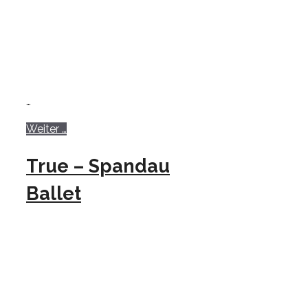
…
Weiter …
True – Spandau
Ballet