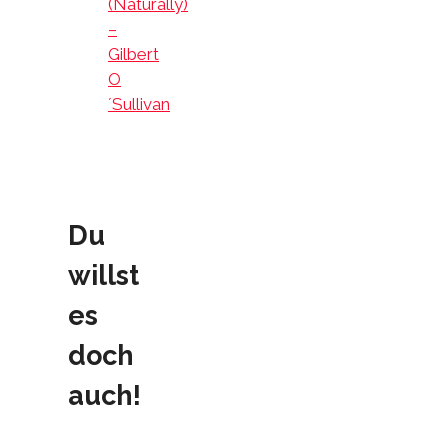
(Naturally)
–
Gilbert
O
´Sullivan
Du
willst
es
doch
auch!