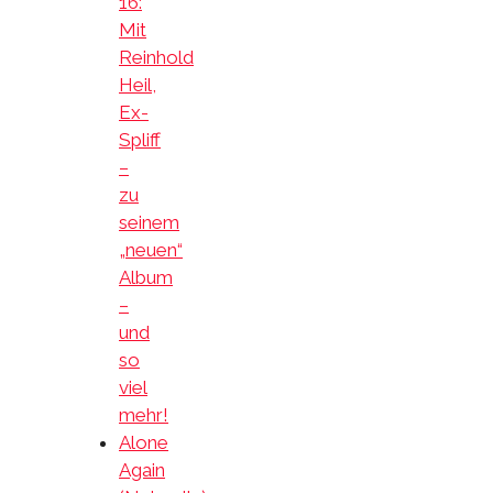
16:
Mit
Reinhold
Heil,
Ex-
Spliff
–
zu
seinem
„neuen“
Album
–
und
so
viel
mehr!
Alone
Again