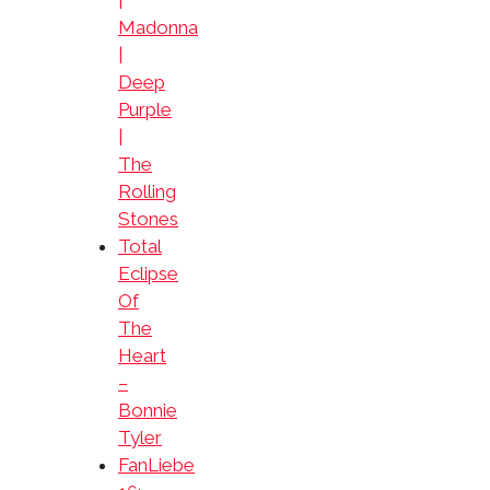
Madonna
|
Deep
Purple
|
The
Rolling
Stones
Total
Eclipse
Of
The
Heart
–
Bonnie
Tyler
FanLiebe