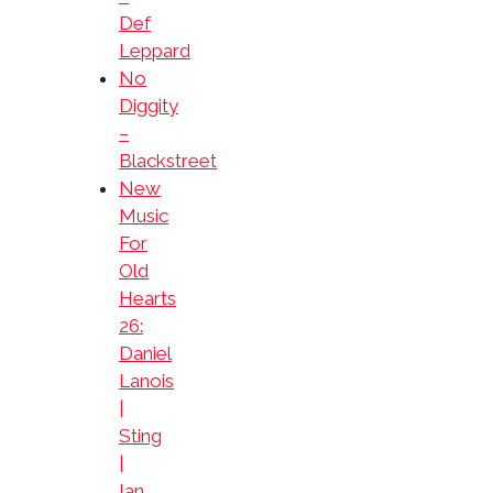
Def
Leppard
No
Diggity
–
Blackstreet
New
Music
For
Old
Hearts
26:
Daniel
Lanois
|
Sting
|
Ian