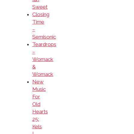
Sweet
Closing
Time
–
Semisonic
Teardrops
–
Womack
&
Womack
New
Music
For
Old
Hearts
25:
Kels
|