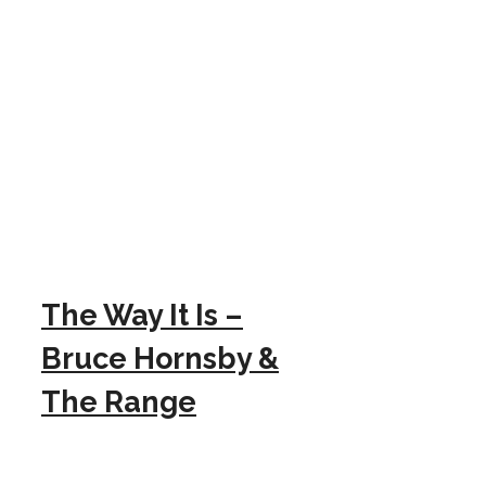
The Way It Is –
Bruce Hornsby &
The Range