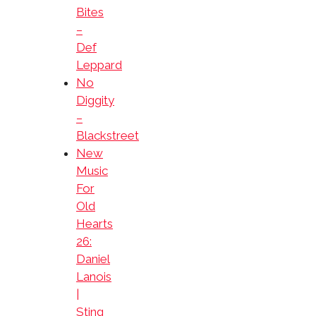
Bites
–
Def
Leppard
No
Diggity
–
Blackstreet
New
Music
For
Old
Hearts
26:
Daniel
Lanois
|
Sting