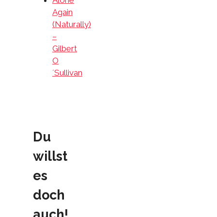
Alone
Again
(Naturally)
–
Gilbert
O
´Sullivan
Du
willst
es
doch
auch!