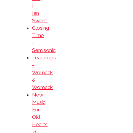
|
Ian
Sweet
Closing
Time
–
Semisonic
Teardrops
–
Womack
&
Womack
New
Music
For
Old
Hearts
25: