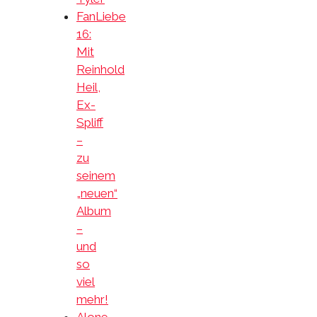
FanLiebe
16:
Mit
Reinhold
Heil,
Ex-
Spliff
–
zu
seinem
„neuen“
Album
–
und
so
viel
mehr!