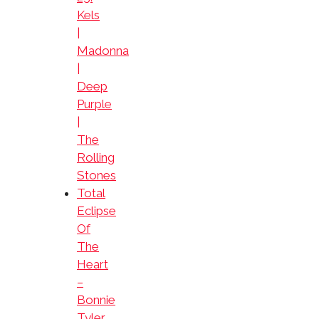
Kels
|
Madonna
|
Deep
Purple
|
The
Rolling
Stones
Total
Eclipse
Of
The
Heart
–
Bonnie
Tyler