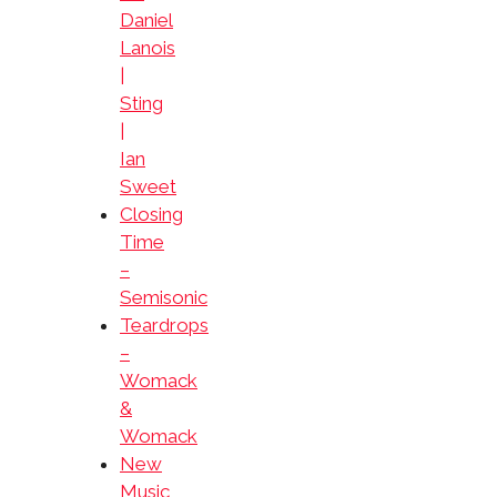
Daniel
Lanois
|
Sting
|
Ian
Sweet
Closing
Time
–
Semisonic
Teardrops
–
Womack
&
Womack
New
Music