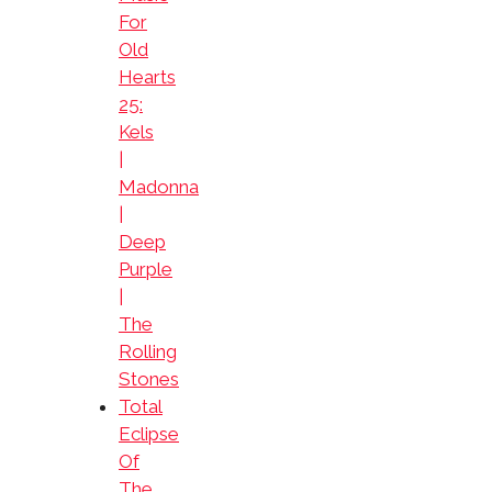
For
Old
Hearts
25:
Kels
|
Madonna
|
Deep
Purple
|
The
Rolling
Stones
Total
Eclipse
Of
The