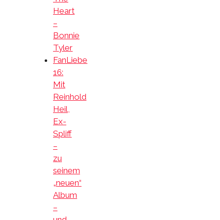
Heart
–
Bonnie
Tyler
FanLiebe
16:
Mit
Reinhold
Heil,
Ex-
Spliff
–
zu
seinem
„neuen“
Album
–
und