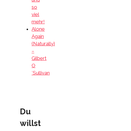
so
viel
mehr!
Alone
Again
(Naturally)
–
Gilbert
O
´Sullivan
Du
willst