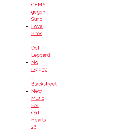
GEMA
gegen
Suno
Love
Bites
–
Def
Leppard
No
Diggity
–
Blackstreet
New
Music
For
Old
Hearts
26: