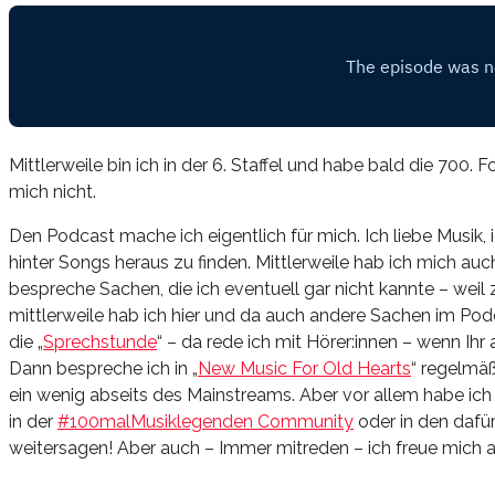
Mittlerweile bin ich in der 6. Staffel und habe bald die 700. 
mich nicht.
Den Podcast mache ich eigentlich für mich. Ich liebe Musik,
hinter Songs heraus zu finden. Mittlerweile hab ich mich 
bespreche Sachen, die ich eventuell gar nicht kannte – weil 
mittlerweile hab ich hier und da auch andere Sachen im Podca
die „
Sprechstunde
“ – da rede ich mit Hörer:innen – wenn Ihr 
Dann bespreche ich in „
New Music For Old Hearts
“ regelmäß
ein wenig abseits des Mainstreams. Aber vor allem habe ic
in der
#100malMusiklegenden Community
oder in den dafü
weitersagen! Aber auch – Immer mitreden – ich freue mich 