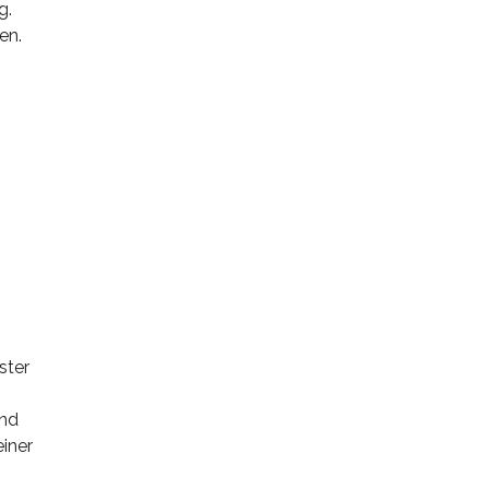
g.
en.
ster
und
iner