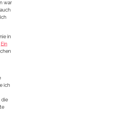
nn war
 auch
ich
ie in
.
Ein
ichen
e
e ich
 die
te