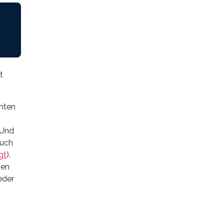
t
chten
d
 Und
auch
gt
).
ben
eder