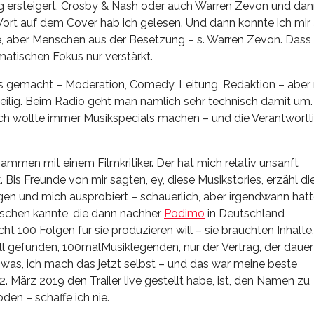
ng ersteigert, Crosby & Nash oder auch Warren Zevon und da
Wort auf dem Cover hab ich gelesen. Und dann konnte ich mir
te, aber Menschen aus der Besetzung – s. Warren Zevon. Dass 
atischen Fokus nur verstärkt.
 gemacht – Moderation, Comedy, Leitung, Redaktion – aber n
 heilig. Beim Radio geht man nämlich sehr technisch damit um
ch wollte immer Musikspecials machen – und die Verantwortl
mmen mit einem Filmkritiker. Der hat mich relativ unsanft
 Bis Freunde von mir sagten, ey, diese Musikstories, erzähl di
en und mich ausprobiert – schauerlich, aber irgendwann hatt
nschen kannte, die dann nachher
Podimo
in Deutschland
 100 Folgen für sie produzieren will – sie bräuchten Inhalte,
l gefunden, 100malMusiklegenden, nur der Vertrag, der dauer
 was, ich mach das jetzt selbst – und das war meine beste
 März 2019 den Trailer live gestellt habe, ist, den Namen zu
den – schaffe ich nie.