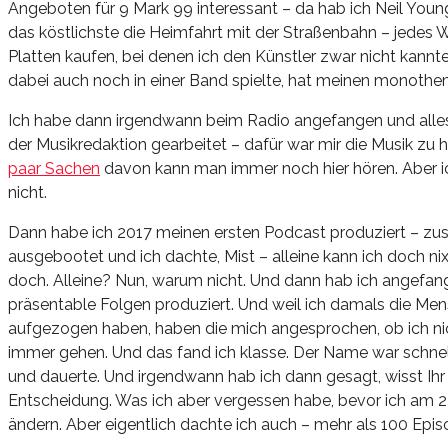
Angeboten für 9 Mark 99 interessant – da hab ich Neil You
das köstlichste die Heimfahrt mit der Straßenbahn – jedes 
Platten kaufen, bei denen ich den Künstler zwar nicht kann
dabei auch noch in einer Band spielte, hat meinen monothem
Ich habe dann irgendwann beim Radio angefangen und alles
der Musikredaktion gearbeitet – dafür war mir die Musik zu
paar Sachen
davon kann man immer noch hier hören. Aber i
nicht.
Dann habe ich 2017 meinen ersten Podcast produziert – zusa
ausgebootet und ich dachte, Mist – alleine kann ich doch nix.
doch. Alleine? Nun, warum nicht. Und dann hab ich angefang
präsentable Folgen produziert. Und weil ich damals die Me
aufgezogen haben, haben die mich angesprochen, ob ich nicht
immer gehen. Und das fand ich klasse. Der Name war schnel
und dauerte. Und irgendwann hab ich dann gesagt, wisst Ihr
Entscheidung. Was ich aber vergessen habe, bevor ich am 22.
ändern. Aber eigentlich dachte ich auch – mehr als 100 Episo