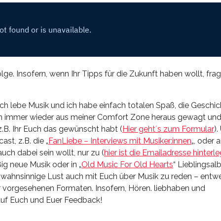
Folge. Insofern, wenn Ihr Tipps für die Zukunft haben wollt, frag
 ich lebe Musik und ich habe einfach totalen Spaß, die Geschi
auch immer wieder aus meiner Comfort Zone heraus gewagt un
z.B. Ihr Euch das gewünscht habt (
Hier geht´s zum Formular
).
st, z.B. die „
FanLiebe – Interviews mit Musiker:innen
„, oder 
auch dabei sein wollt, nur zu (
hier ist die Emailadresse hinterle
ig neue Musik oder in „
Old Music For Old Hearts
“ Lieblingsal
h wahnsinnige Lust auch mit Euch über Musik zu reden – entw
r vorgesehenen Formaten. Insofern, Hören. liebhaben und
auf Euch und Euer Feedback!