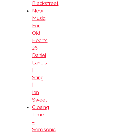
Blackstreet
New
Music
For
Old
Hearts
26:
Daniel
Lanois
|
Sting
|
Ian
Sweet
Closing
Time
–
Semisonic