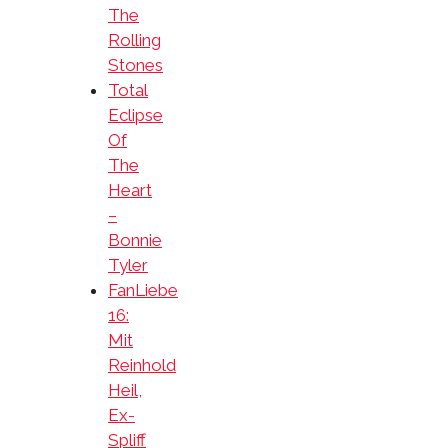
The
Rolling
Stones
Total
Eclipse
Of
The
Heart
–
Bonnie
Tyler
FanLiebe
16:
Mit
Reinhold
Heil,
Ex-
Spliff