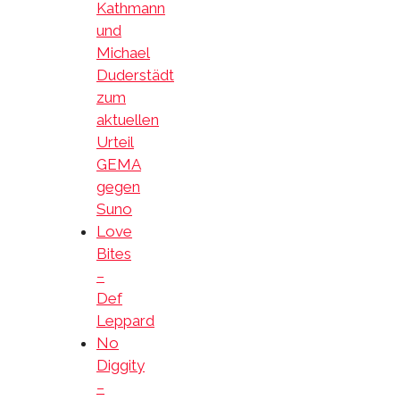
Kathmann
und
Michael
Duderstädt
zum
aktuellen
Urteil
GEMA
gegen
Suno
Love
Bites
–
Def
Leppard
No
Diggity
–