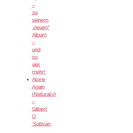
–
zu
seinem
„neuen“
Album
–
und
so
viel
mehr!
Alone
Again
(Naturally)
–
Gilbert
O
´Sullivan