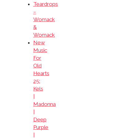
Teardrops
–
Womack
&
Womack
New
Music
For
Old
Hearts
25:
Kels
|
Madonna
|
Deep
Purple
|