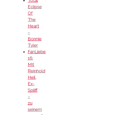
Total
Eclipse
Of
The
Heart
–
Bonnie
Tyler
FanLiebe
16:
Mit
Reinhold
Heil,
Ex-
Spliff
–
zu
seinem