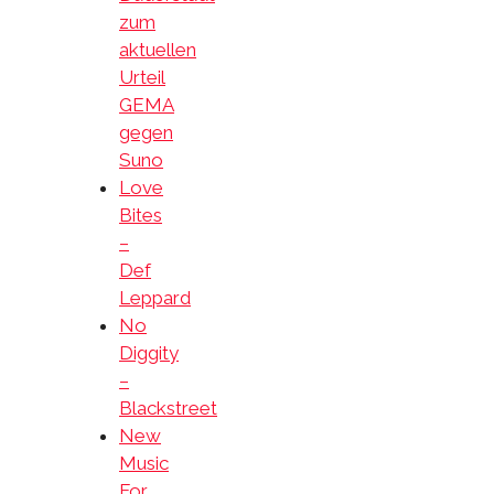
zum
aktuellen
Urteil
GEMA
gegen
Suno
Love
Bites
–
Def
Leppard
No
Diggity
–
Blackstreet
New
Music
For