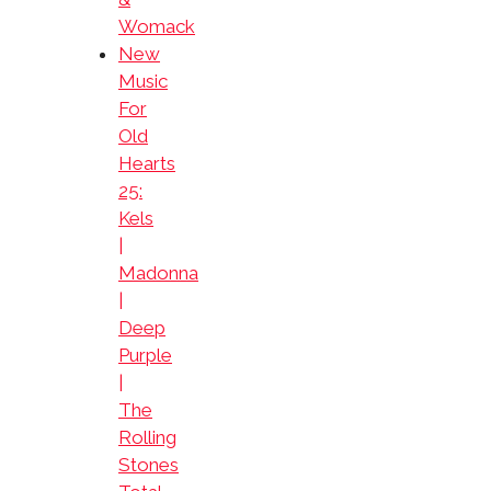
Womack
New
Music
For
Old
Hearts
25:
Kels
|
Madonna
|
Deep
Purple
|
The
Rolling
Stones