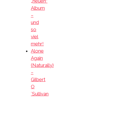
„neuen“
Album
–
und
so
viel
mehr!
Alone
Again
(Naturally)
–
Gilbert
O
´Sullivan