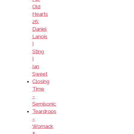
Old
Hearts
26:
Daniel
Lanois
|
Sting
|
Ian
Sweet
Closing
Time
–
Semisonic
Teardrops
–
Womack
&