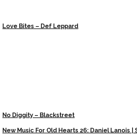
Love Bites – Def Leppard
No Diggity – Blackstreet
New Music For Old Hearts 26: Daniel Lanois | 