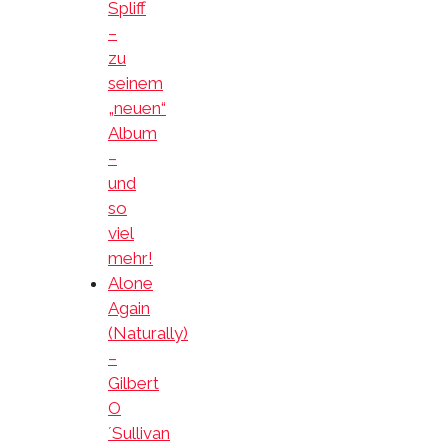
Spliff
–
zu
seinem
„neuen“
Album
–
und
so
viel
mehr!
Alone
Again
(Naturally)
–
Gilbert
O
´Sullivan