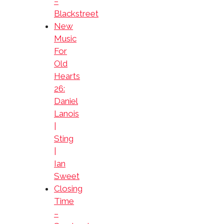
–
Blackstreet
New
Music
For
Old
Hearts
26:
Daniel
Lanois
|
Sting
|
Ian
Sweet
Closing
Time
–