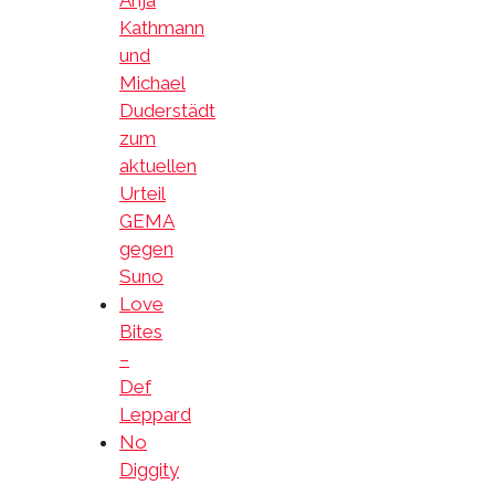
Anja
Kathmann
und
Michael
Duderstädt
zum
aktuellen
Urteil
GEMA
gegen
Suno
Love
Bites
–
Def
Leppard
No
Diggity