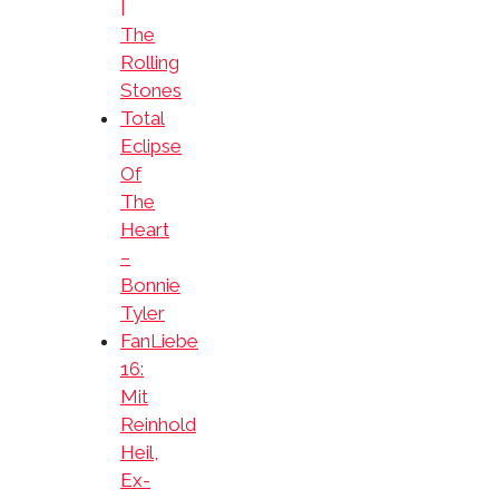
|
The
Rolling
Stones
Total
Eclipse
Of
The
Heart
–
Bonnie
Tyler
FanLiebe
16:
Mit
Reinhold
Heil,
Ex-