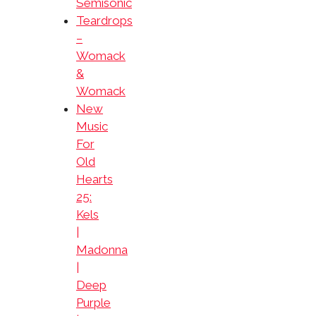
Semisonic
Teardrops
–
Womack
&
Womack
New
Music
For
Old
Hearts
25:
Kels
|
Madonna
|
Deep
Purple