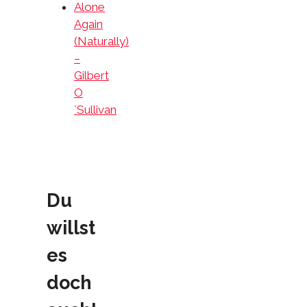
Alone
Again
(Naturally)
–
Gilbert
O
´Sullivan
Du
willst
es
doch