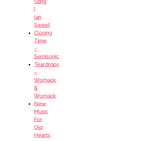
Sting
|
Ian
Sweet
Closing
Time
–
Semisonic
Teardrops
–
Womack
&
Womack
New
Music
For
Old
Hearts