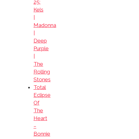
25:
Kels
|
Madonna
|
Deep
Purple
|
The
Rolling
Stones
Total
Eclipse
Of
The
Heart
–
Bonnie