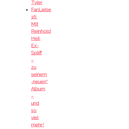
Tyler
FanLiebe
16:
Mit
Reinhold
Heil,
Ex-
Spliff
–
zu
seinem
„neuen“
Album
–
und
so
viel
mehr!