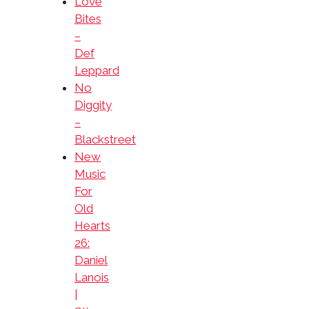
Love
Bites
–
Def
Leppard
No
Diggity
–
Blackstreet
New
Music
For
Old
Hearts
26:
Daniel
Lanois
|