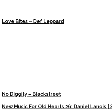
Love Bites – Def Leppard
No Diggity – Blackstreet
New Music For Old Hearts 26: Daniel Lanois | 