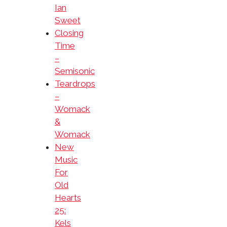
Ian
Sweet
Closing
Time
–
Semisonic
Teardrops
–
Womack
&
Womack
New
Music
For
Old
Hearts
25:
Kels