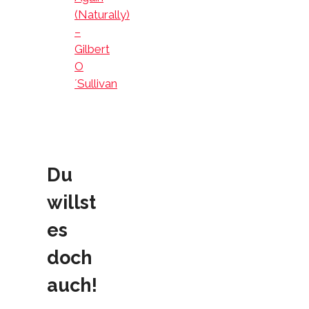
(Naturally)
–
Gilbert
O
´Sullivan
Du
willst
es
doch
auch!