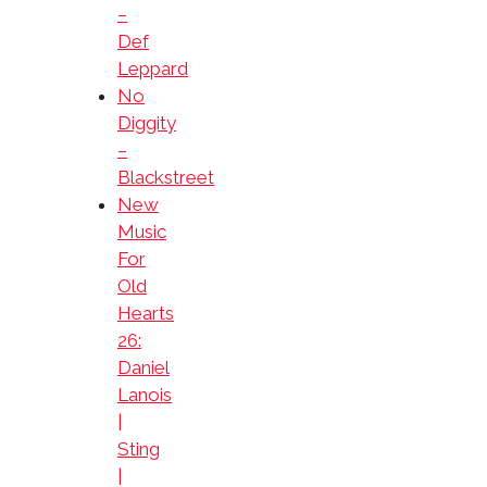
–
Def
Leppard
No
Diggity
–
Blackstreet
New
Music
For
Old
Hearts
26:
Daniel
Lanois
|
Sting
|