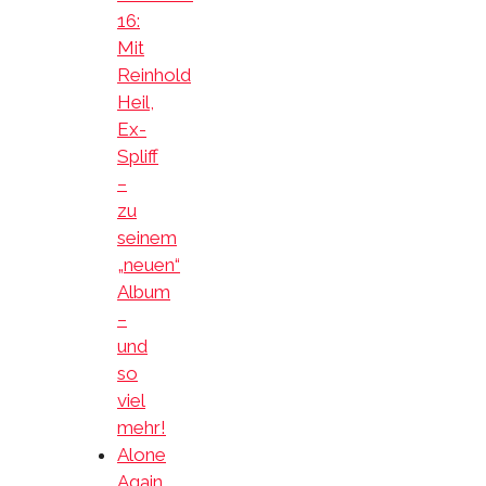
16:
Mit
Reinhold
Heil,
Ex-
Spliff
–
zu
seinem
„neuen“
Album
–
und
so
viel
mehr!
Alone
Again