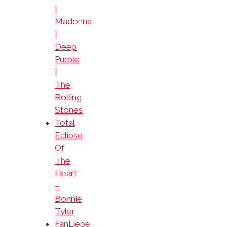
|
Madonna
|
Deep
Purple
|
The
Rolling
Stones
Total
Eclipse
Of
The
Heart
–
Bonnie
Tyler
FanLiebe