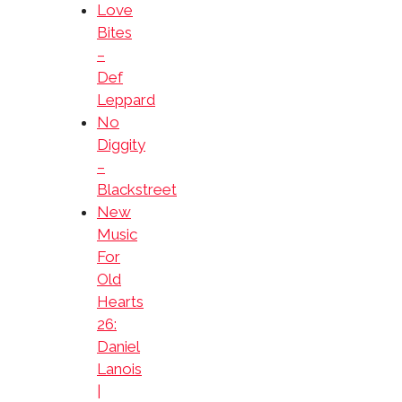
Love
Bites
–
Def
Leppard
No
Diggity
–
Blackstreet
New
Music
For
Old
Hearts
26:
Daniel
Lanois
|