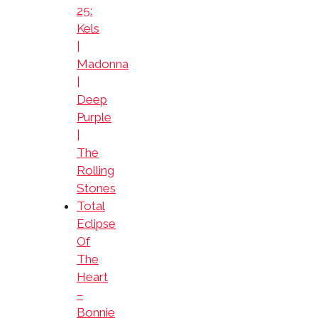
25:
Kels
|
Madonna
|
Deep
Purple
|
The
Rolling
Stones
Total
Eclipse
Of
The
Heart
–
Bonnie