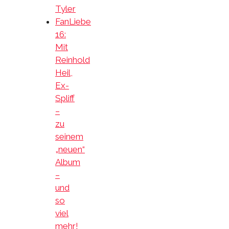
Tyler
FanLiebe
16:
Mit
Reinhold
Heil,
Ex-
Spliff
–
zu
seinem
„neuen“
Album
–
und
so
viel
mehr!