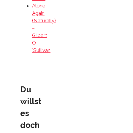
Alone
Again
(Naturally)
–
Gilbert
O
´Sullivan
Du
willst
es
doch