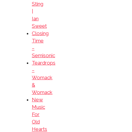
Sting
|
Ian
Sweet
Closing
Time
–
Semisonic
Teardrops
–
Womack
&
Womack
New
Music
For
Old
Hearts