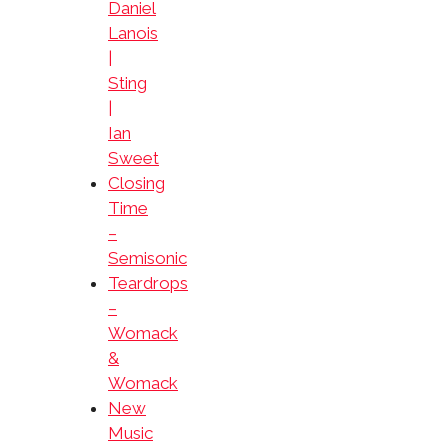
Daniel
Lanois
|
Sting
|
Ian
Sweet
Closing
Time
–
Semisonic
Teardrops
–
Womack
&
Womack
New
Music