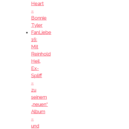
Heart
–
Bonnie
Tyler
FanLiebe
16:
Mit
Reinhold
Heil,
Ex-
Spliff
–
zu
seinem
„neuen“
Album
–
und