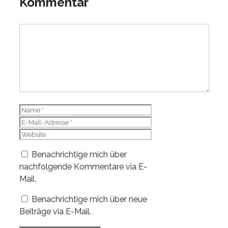
Kommentar
Kommentar
Name
E-
Mail-
Website
Adresse
Benachrichtige mich über
nachfolgende Kommentare via E-
Mail.
Benachrichtige mich über neue
Beiträge via E-Mail.