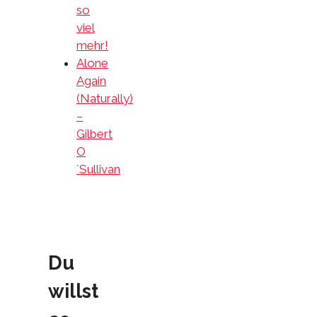
so
viel
mehr!
Alone
Again
(Naturally)
–
Gilbert
O
´Sullivan
Du
willst