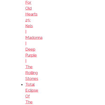
For
Old
Hearts
25:
Kels
|
Madonna
|
Deep
Purple
|
The
Rolling
Stones
Total
Eclipse
Of
The