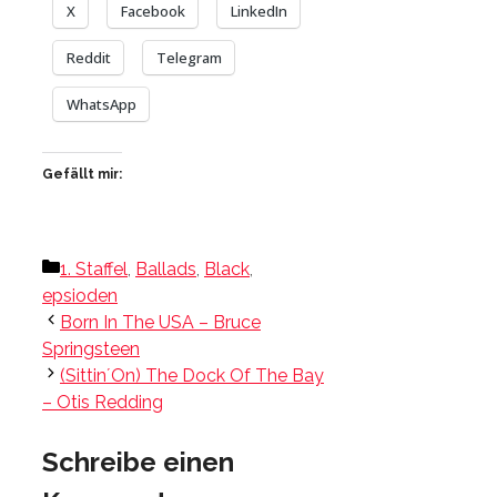
X
Facebook
LinkedIn
Reddit
Telegram
WhatsApp
Gefällt mir:
Kategorien
1. Staffel
,
Ballads
,
Black
,
epsioden
Born In The USA – Bruce
Springsteen
(Sittin´On) The Dock Of The Bay
– Otis Redding
Schreibe einen