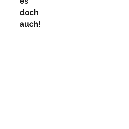
es
doch
auch!