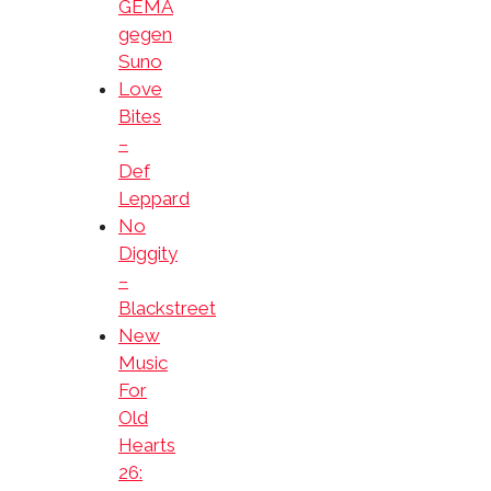
GEMA
gegen
Suno
Love
Bites
–
Def
Leppard
No
Diggity
–
Blackstreet
New
Music
For
Old
Hearts
26: