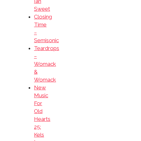
Ian
Sweet
Closing
Time
–
Semisonic
Teardrops
–
Womack
&
Womack
New
Music
For
Old
Hearts
25:
Kels