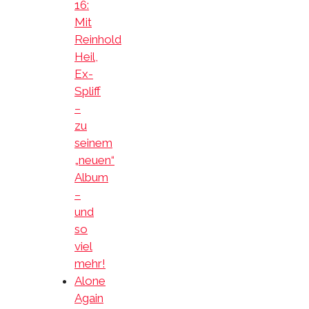
16:
Mit
Reinhold
Heil,
Ex-
Spliff
–
zu
seinem
„neuen“
Album
–
und
so
viel
mehr!
Alone
Again