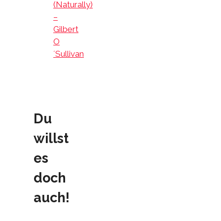
(Naturally)
–
Gilbert
O
´Sullivan
Du
willst
es
doch
auch!