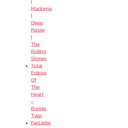
|
Madonna
|
Deep
Purple
|
The
Rolling
Stones
Total
Eclipse
Of
The
Heart
–
Bonnie
Tyler
FanLiebe