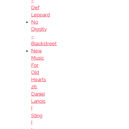
–
Def
Leppard
No
Diggity
–
Blackstreet
New
Music
For
Old
Hearts
26:
Daniel
Lanois
|
Sting
|