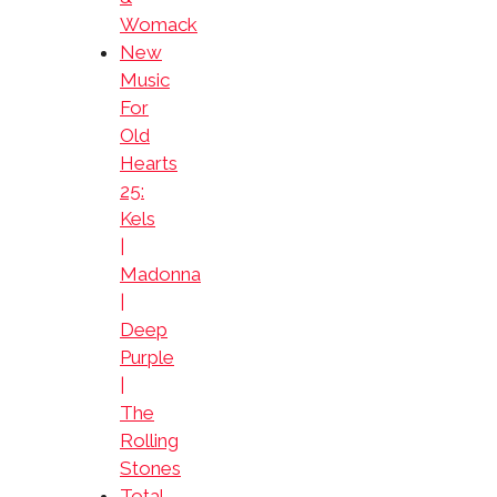
Womack
New
Music
For
Old
Hearts
25:
Kels
|
Madonna
|
Deep
Purple
|
The
Rolling
Stones
Total