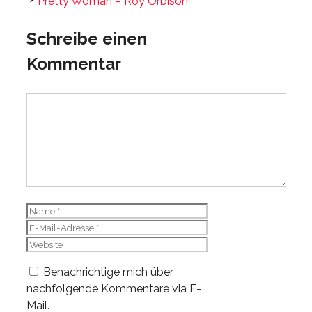
Pretty Woman – Roy Orbison
Schreibe einen
Kommentar
Kommentar
Name
E-
Mail-
Website
Adresse
Benachrichtige mich über
nachfolgende Kommentare via E-
Mail.