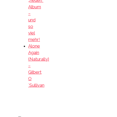
„neuen“
Album
–
und
so
viel
mehr!
Alone
Again
(Naturally)
–
Gilbert
O
´Sullivan