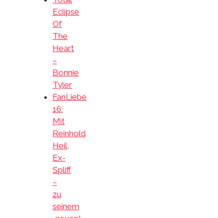
Eclipse
Of
The
Heart
–
Bonnie
Tyler
FanLiebe
16:
Mit
Reinhold
Heil,
Ex-
Spliff
–
zu
seinem