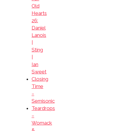
Old
Hearts
26:
Daniel
Lanois
|
Sting
|
Ian
Sweet
Closing
Time
–
Semisonic
Teardrops
–
Womack
&