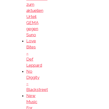
zum
aktuellen
Urteil
GEMA
gegen
Suno
Love
Bites
–
Def
Leppard
No
Diggity
–
Blackstreet
New
Music
For