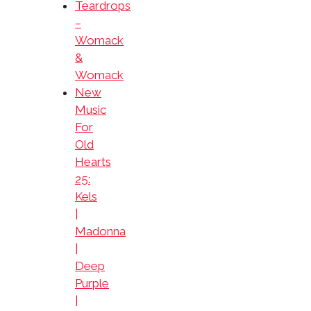
Teardrops
–
Womack
&
Womack
New
Music
For
Old
Hearts
25:
Kels
|
Madonna
|
Deep
Purple
|