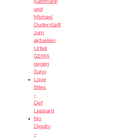
Kathmann
und
Michael
Duderstädt
zum
aktuellen
Urteil
GEMA
gegen
Suno
Love
Bites
–
Def
Leppard
No
Diggity
–