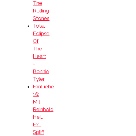
The
Rolling
Stones
Total
Eclipse
Of
The
Heart
–
Bonnie
Tyler
FanLiebe
16:
Mit
Reinhold
Heil,
Ex-
Spliff