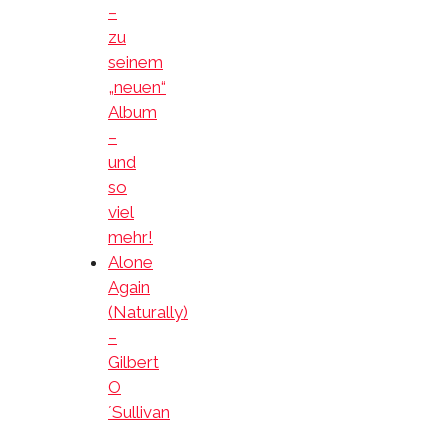
–
zu
seinem
„neuen“
Album
–
und
so
viel
mehr!
Alone
Again
(Naturally)
–
Gilbert
O
´Sullivan