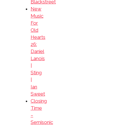
Blackstreet
New
Music
For
Old
Hearts
26:
Daniel
Lanois
|
Sting
|
Ian
Sweet
Closing
Time
–
Semisonic