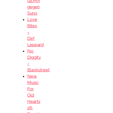
GEMA
gegen
Suno
Love
Bites
–
Def
Leppard
No
Diggity
–
Blackstreet
New
Music
For
Old
Hearts
26: