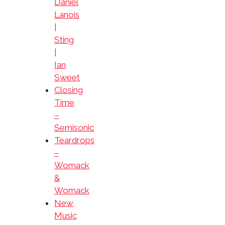
Daniel
Lanois
|
Sting
|
Ian
Sweet
Closing
Time
–
Semisonic
Teardrops
–
Womack
&
Womack
New
Music