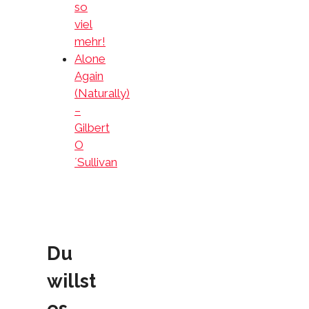
so
viel
mehr!
Alone
Again
(Naturally)
–
Gilbert
O
´Sullivan
Du
willst
es