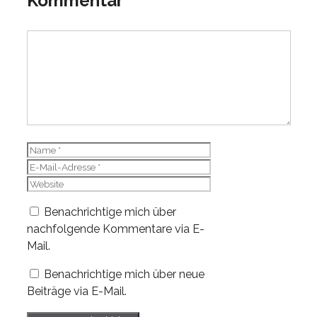
Kommentar
Kommentar
Name
E-
Mail-
Website
Adresse
Benachrichtige mich über
nachfolgende Kommentare via E-
Mail.
Benachrichtige mich über neue
Beiträge via E-Mail.