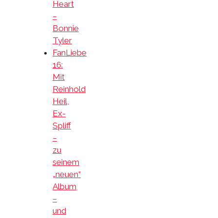
Heart
–
Bonnie
Tyler
FanLiebe
16:
Mit
Reinhold
Heil,
Ex-
Spliff
–
zu
seinem
„neuen“
Album
–
und