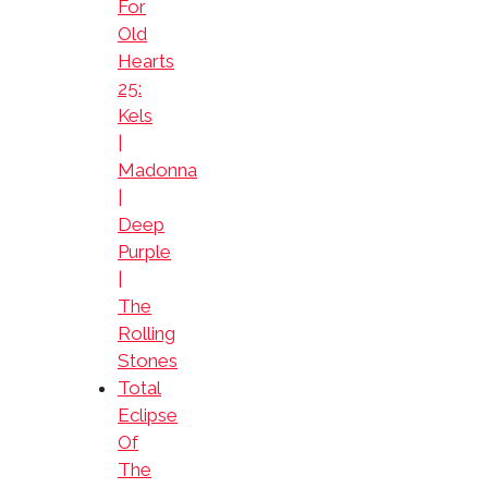
For
Old
Hearts
25:
Kels
|
Madonna
|
Deep
Purple
|
The
Rolling
Stones
Total
Eclipse
Of
The