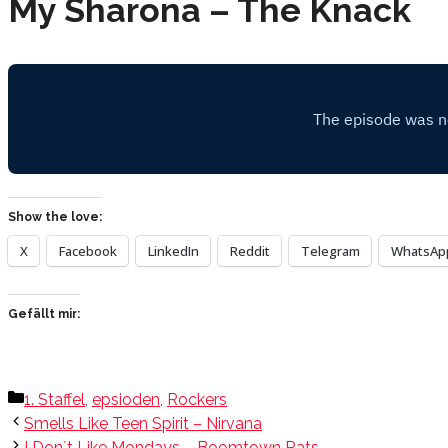
My Sharona – The Knack
Show the love:
X
Facebook
LinkedIn
Reddit
Telegram
WhatsAp
Gefällt mir:
Kategorien
1. Staffel
,
epsioden
,
Rockers
Smells Like Teen Spirit – Nirvana
I Don´t Like Mondays – Boomtown Rats