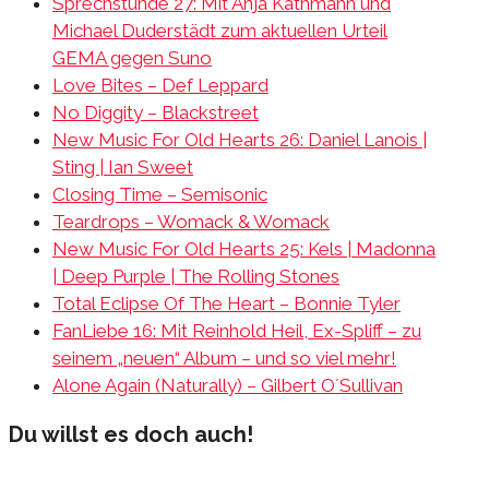
Sprechstunde 27: Mit Anja Kathmann und
Michael Duderstädt zum aktuellen Urteil
GEMA gegen Suno
Love Bites – Def Leppard
No Diggity – Blackstreet
New Music For Old Hearts 26: Daniel Lanois |
Sting | Ian Sweet
Closing Time – Semisonic
Teardrops – Womack & Womack
New Music For Old Hearts 25: Kels | Madonna
| Deep Purple | The Rolling Stones
Total Eclipse Of The Heart – Bonnie Tyler
FanLiebe 16: Mit Reinhold Heil, Ex-Spliff – zu
seinem „neuen“ Album – und so viel mehr!
Alone Again (Naturally) – Gilbert O´Sullivan
Du willst es doch auch!