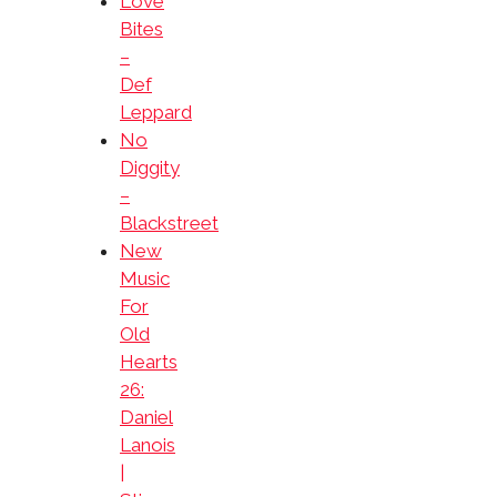
Love
Bites
–
Def
Leppard
No
Diggity
–
Blackstreet
New
Music
For
Old
Hearts
26:
Daniel
Lanois
|