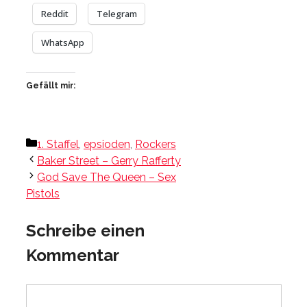
Reddit
Telegram
WhatsApp
Gefällt mir:
Kategorien
1. Staffel
,
epsioden
,
Rockers
Baker Street – Gerry Rafferty
God Save The Queen – Sex
Pistols
Schreibe einen
Kommentar
Kommentar