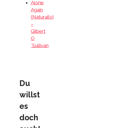
Alone
Again
(Naturally)
–
Gilbert
O
´Sullivan
Du
willst
es
doch