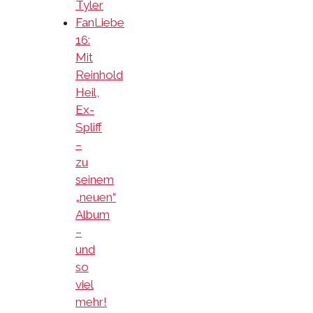
Tyler
FanLiebe
16:
Mit
Reinhold
Heil,
Ex-
Spliff
–
zu
seinem
„neuen“
Album
–
und
so
viel
mehr!