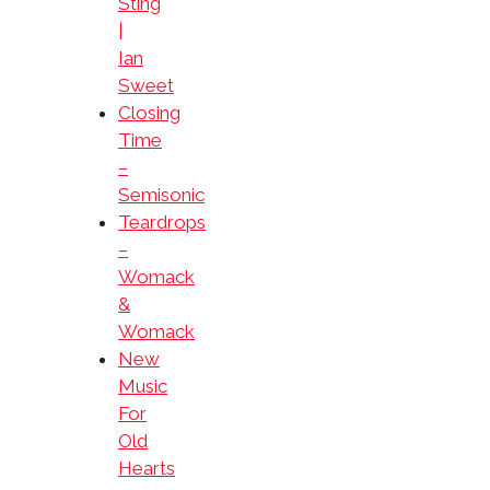
Sting
|
Ian
Sweet
Closing
Time
–
Semisonic
Teardrops
–
Womack
&
Womack
New
Music
For
Old
Hearts