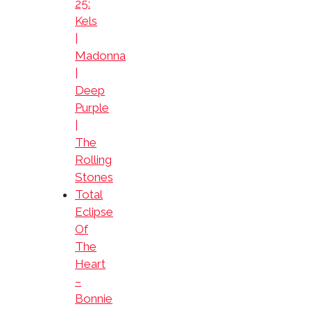
25:
Kels
|
Madonna
|
Deep
Purple
|
The
Rolling
Stones
Total
Eclipse
Of
The
Heart
–
Bonnie