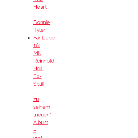
Heart
–
Bonnie
Tyler
FanLiebe
16:
Mit
Reinhold
Heil,
Ex-
Spliff
–
zu
seinem
„neuen“
Album
–
und