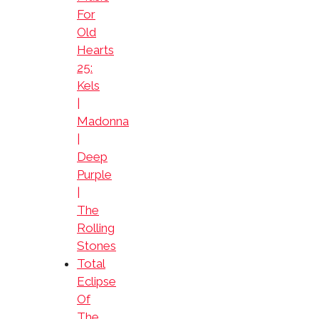
For
Old
Hearts
25:
Kels
|
Madonna
|
Deep
Purple
|
The
Rolling
Stones
Total
Eclipse
Of
The