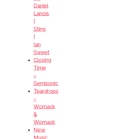
Daniel
Lanois
|
Sting
|
Ian
Sweet
Closing
Time
–
Semisonic
Teardrops
–
Womack
&
Womack
New
Music