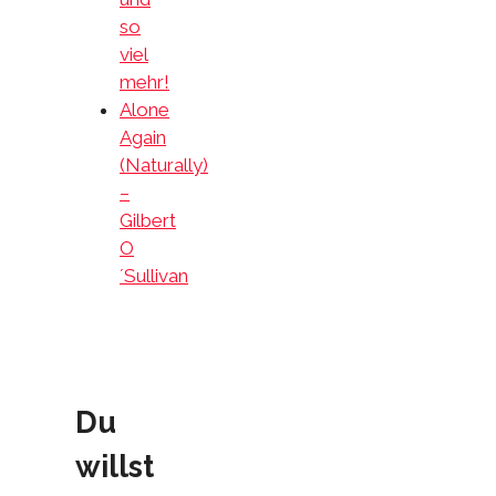
so
viel
mehr!
Alone
Again
(Naturally)
–
Gilbert
O
´Sullivan
Du
willst