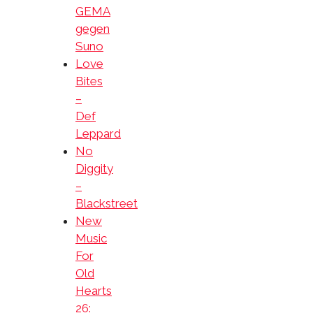
GEMA
gegen
Suno
Love
Bites
–
Def
Leppard
No
Diggity
–
Blackstreet
New
Music
For
Old
Hearts
26: