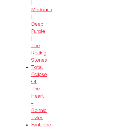
|
Madonna
|
Deep
Purple
|
The
Rolling
Stones
Total
Eclipse
Of
The
Heart
–
Bonnie
Tyler
FanLiebe