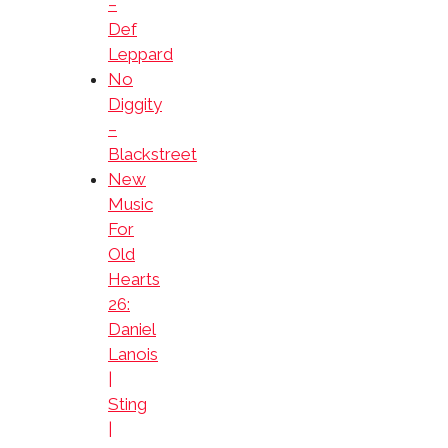
–
Def
Leppard
No
Diggity
–
Blackstreet
New
Music
For
Old
Hearts
26:
Daniel
Lanois
|
Sting
|