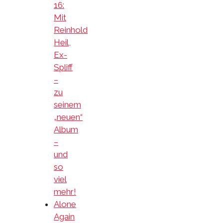
16:
Mit
Reinhold
Heil,
Ex-
Spliff
–
zu
seinem
„neuen“
Album
–
und
so
viel
mehr!
Alone
Again