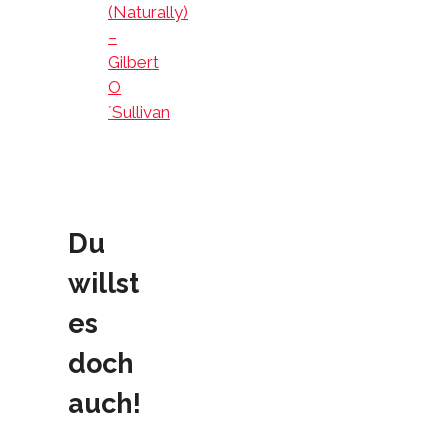
(Naturally)
–
Gilbert
O
´Sullivan
Du
willst
es
doch
auch!