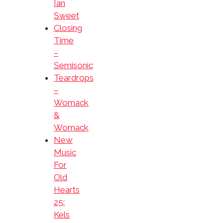
Ian
Sweet
Closing
Time
–
Semisonic
Teardrops
–
Womack
&
Womack
New
Music
For
Old
Hearts
25:
Kels