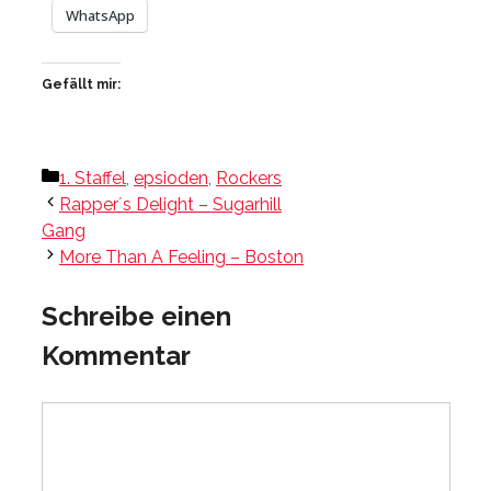
WhatsApp
Gefällt mir:
Kategorien
1. Staffel
,
epsioden
,
Rockers
Rapper´s Delight – Sugarhill
Gang
More Than A Feeling – Boston
Schreibe einen
Kommentar
Kommentar