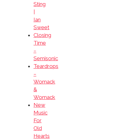
Sting
|
Ian
Sweet
Closing
Time
–
Semisonic
Teardrops
–
Womack
&
Womack
New
Music
For
Old
Hearts