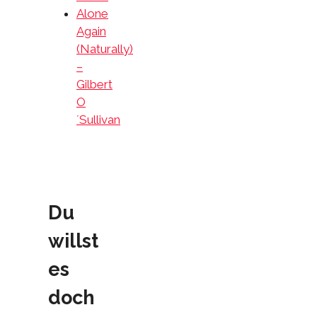
Alone
Again
(Naturally)
–
Gilbert
O
´Sullivan
Du
willst
es
doch