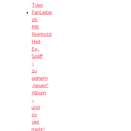
Tyler
FanLiebe
16:
Mit
Reinhold
Heil,
Ex-
Spliff
–
zu
seinem
„neuen“
Album
–
und
so
viel
mehr!