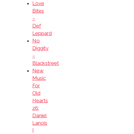
Love
Bites
–
Def
Leppard
No
Diggity
–
Blackstreet
New
Music
For
Old
Hearts
26:
Daniel
Lanois
|