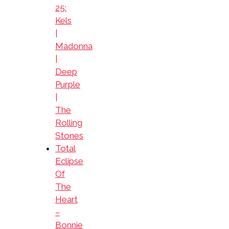
25:
Kels
|
Madonna
|
Deep
Purple
|
The
Rolling
Stones
Total
Eclipse
Of
The
Heart
–
Bonnie