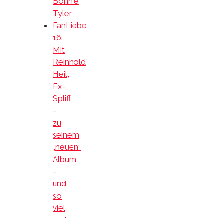
Bonnie
Tyler
FanLiebe
16:
Mit
Reinhold
Heil,
Ex-
Spliff
–
zu
seinem
„neuen“
Album
–
und
so
viel