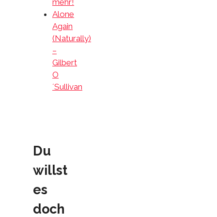
mehr!
Alone
Again
(Naturally)
–
Gilbert
O
´Sullivan
Du
willst
es
doch