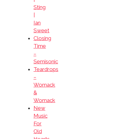
Sting
|
Ian
Sweet
Closing
Time
–
Semisonic
Teardrops
–
Womack
&
Womack
New
Music
For
Old