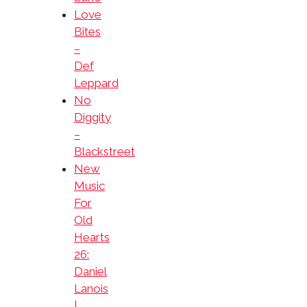
Love
Bites
–
Def
Leppard
No
Diggity
–
Blackstreet
New
Music
For
Old
Hearts
26:
Daniel
Lanois
|