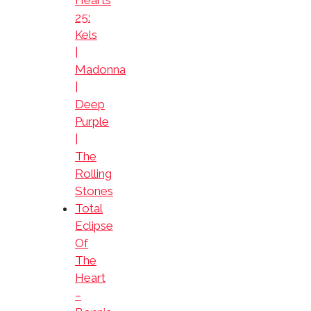
Hearts
25:
Kels
|
Madonna
|
Deep
Purple
|
The
Rolling
Stones
Total
Eclipse
Of
The
Heart
–