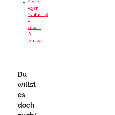
Alone
Again
(Naturally)
–
Gilbert
O
´Sullivan
Du
willst
es
doch