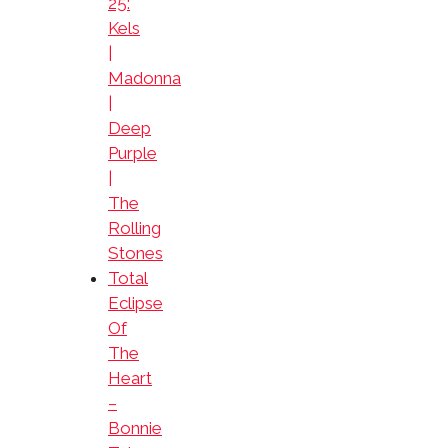
25:
Kels
|
Madonna
|
Deep
Purple
|
The
Rolling
Stones
Total
Eclipse
Of
The
Heart
–
Bonnie