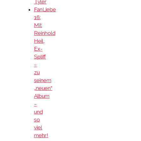
Tyler
FanLiebe
16:
Mit
Reinhold
Heil,
Ex-
Spliff
–
zu
seinem
„neuen“
Album
–
und
so
viel
mehr!