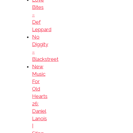
Bites
–
Def
Leppard
No
Diggity
–
Blackstreet
New
Music
For
Old
Hearts
26:
Daniel
Lanois
|