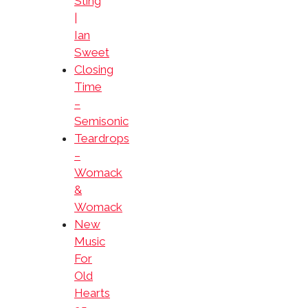
Sting
|
Ian
Sweet
Closing
Time
–
Semisonic
Teardrops
–
Womack
&
Womack
New
Music
For
Old
Hearts