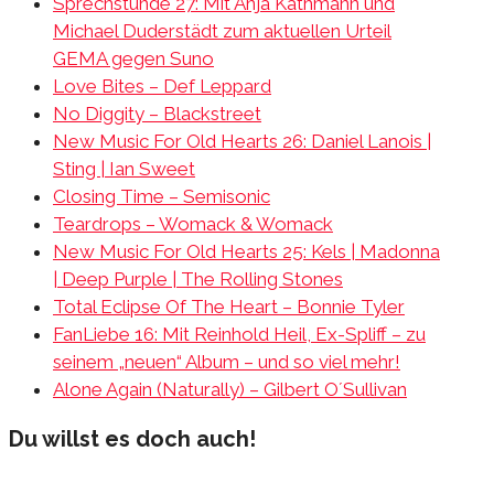
Sprechstunde 27: Mit Anja Kathmann und
Michael Duderstädt zum aktuellen Urteil
GEMA gegen Suno
Love Bites – Def Leppard
No Diggity – Blackstreet
New Music For Old Hearts 26: Daniel Lanois |
Sting | Ian Sweet
Closing Time – Semisonic
Teardrops – Womack & Womack
New Music For Old Hearts 25: Kels | Madonna
| Deep Purple | The Rolling Stones
Total Eclipse Of The Heart – Bonnie Tyler
FanLiebe 16: Mit Reinhold Heil, Ex-Spliff – zu
seinem „neuen“ Album – und so viel mehr!
Alone Again (Naturally) – Gilbert O´Sullivan
Du willst es doch auch!