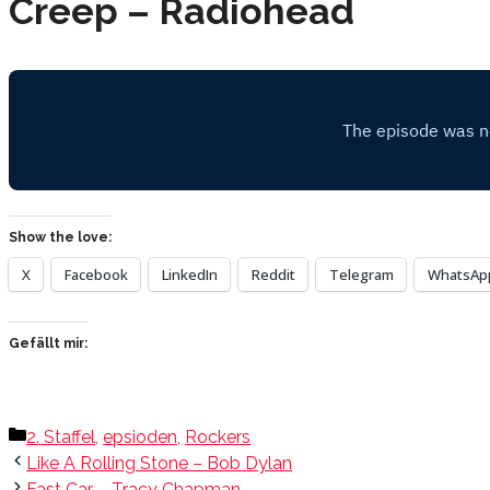
Creep – Radiohead
Show the love:
X
Facebook
LinkedIn
Reddit
Telegram
WhatsAp
Gefällt mir:
Kategorien
2. Staffel
,
epsioden
,
Rockers
Like A Rolling Stone – Bob Dylan
Fast Car – Tracy Chapman