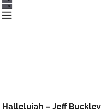
Menü
Menü
Hallelujah – Jeff Buckley