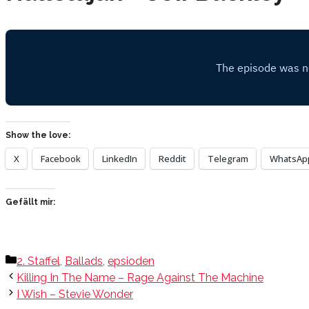
Show the love:
X
Facebook
LinkedIn
Reddit
Telegram
WhatsAp
Gefällt mir:
Kategorien
2. Staffel
,
Ballads
,
epsioden
Killing In The Name – Rage Against The Machine
I Wish – Stevie Wonder