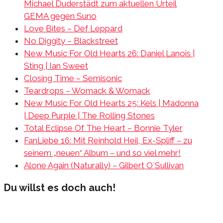
Michael Duderstädt zum aktuellen Urteil
GEMA gegen Suno
Love Bites – Def Leppard
No Diggity – Blackstreet
New Music For Old Hearts 26: Daniel Lanois |
Sting | Ian Sweet
Closing Time – Semisonic
Teardrops – Womack & Womack
New Music For Old Hearts 25: Kels | Madonna
| Deep Purple | The Rolling Stones
Total Eclipse Of The Heart – Bonnie Tyler
FanLiebe 16: Mit Reinhold Heil, Ex-Spliff – zu
seinem „neuen“ Album – und so viel mehr!
Alone Again (Naturally) – Gilbert O´Sullivan
Du willst es doch auch!