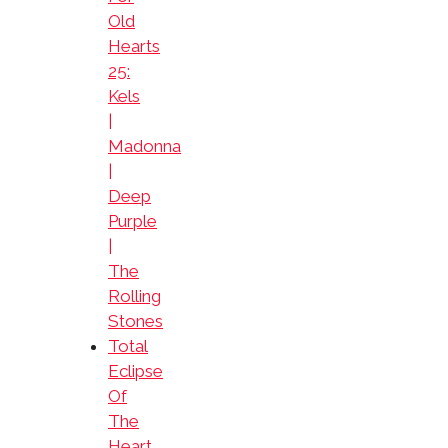
Old
Hearts
25:
Kels
|
Madonna
|
Deep
Purple
|
The
Rolling
Stones
Total
Eclipse
Of
The
Heart