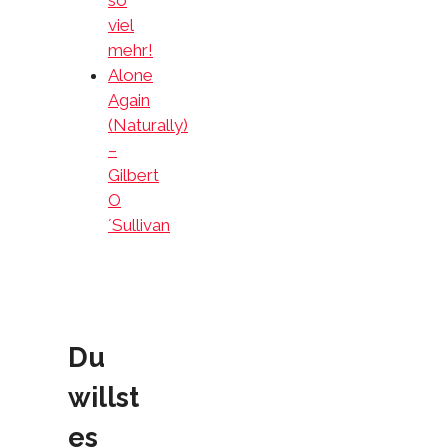
so
viel
mehr!
Alone
Again
(Naturally)
–
Gilbert
O
´Sullivan
Du
willst
es