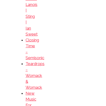
Lanois
|
Sting
|
Ian
Sweet
Closing
Time
–
Semisonic
Teardrops
–
Womack
&
Womack
New
Music
For