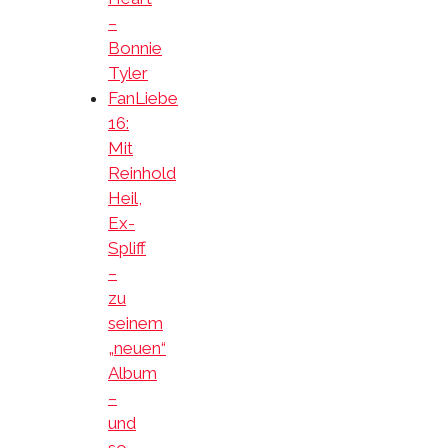
–
Bonnie
Tyler
FanLiebe
16:
Mit
Reinhold
Heil,
Ex-
Spliff
–
zu
seinem
„neuen“
Album
–
und