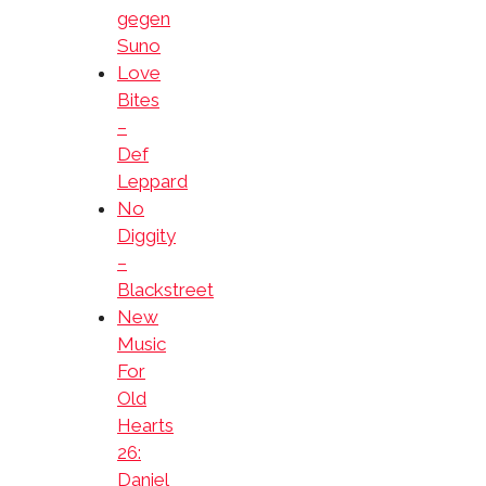
gegen
Suno
Love
Bites
–
Def
Leppard
No
Diggity
–
Blackstreet
New
Music
For
Old
Hearts
26:
Daniel