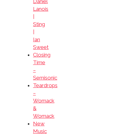
Daniel
Lanois
|
Sting
|
Ian
Sweet
Closing
Time
–
Semisonic
Teardrops
–
Womack
&
Womack
New
Music