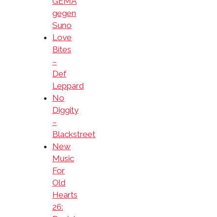
GEMA
gegen
Suno
Love
Bites
–
Def
Leppard
No
Diggity
–
Blackstreet
New
Music
For
Old
Hearts
26: