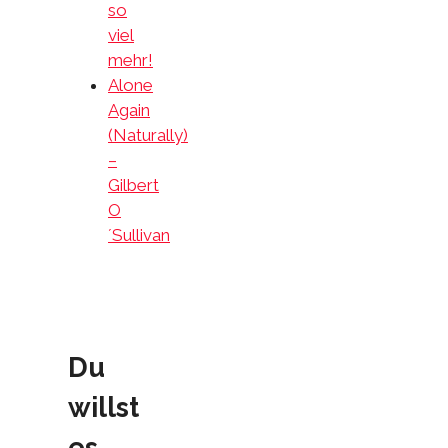
so
viel
mehr!
Alone
Again
(Naturally)
–
Gilbert
O
´Sullivan
Du
willst
es