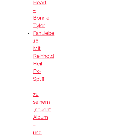
Heart
–
Bonnie
Tyler
FanLiebe
16:
Mit
Reinhold
Heil,
Ex-
Spliff
–
zu
seinem
„neuen“
Album
–
und