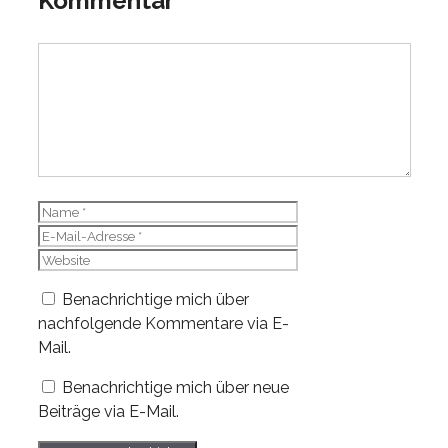
Kommentar
Kommentar
Name
E-
Mail-
Website
Adresse
Benachrichtige mich über
nachfolgende Kommentare via E-
Mail.
Benachrichtige mich über neue
Beiträge via E-Mail.