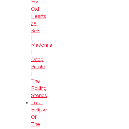
For
Old
Hearts
25:
Kels
|
Madonna
|
Deep
Purple
|
The
Rolling
Stones
Total
Eclipse
Of
The