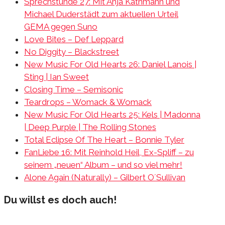
Sprechstunde 27: Mit Anja Kathmann und
Michael Duderstädt zum aktuellen Urteil
GEMA gegen Suno
Love Bites – Def Leppard
No Diggity – Blackstreet
New Music For Old Hearts 26: Daniel Lanois |
Sting | Ian Sweet
Closing Time – Semisonic
Teardrops – Womack & Womack
New Music For Old Hearts 25: Kels | Madonna
| Deep Purple | The Rolling Stones
Total Eclipse Of The Heart – Bonnie Tyler
FanLiebe 16: Mit Reinhold Heil, Ex-Spliff – zu
seinem „neuen“ Album – und so viel mehr!
Alone Again (Naturally) – Gilbert O´Sullivan
Du willst es doch auch!