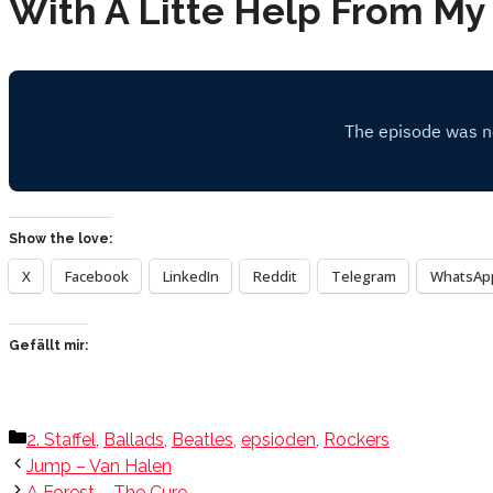
With A Litte Help From My
Show the love:
X
Facebook
LinkedIn
Reddit
Telegram
WhatsAp
Gefällt mir:
Kategorien
2. Staffel
,
Ballads
,
Beatles
,
epsioden
,
Rockers
Jump – Van Halen
A Forest – The Cure