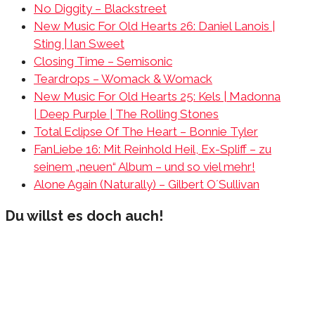
No Diggity – Blackstreet
New Music For Old Hearts 26: Daniel Lanois |
Sting | Ian Sweet
Closing Time – Semisonic
Teardrops – Womack & Womack
New Music For Old Hearts 25: Kels | Madonna
| Deep Purple | The Rolling Stones
Total Eclipse Of The Heart – Bonnie Tyler
FanLiebe 16: Mit Reinhold Heil, Ex-Spliff – zu
seinem „neuen“ Album – und so viel mehr!
Alone Again (Naturally) – Gilbert O´Sullivan
Du willst es doch auch!