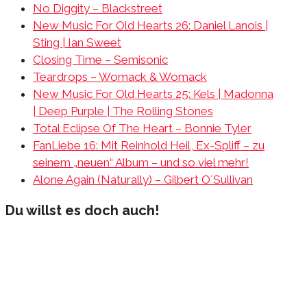
No Diggity – Blackstreet
New Music For Old Hearts 26: Daniel Lanois |
Sting | Ian Sweet
Closing Time – Semisonic
Teardrops – Womack & Womack
New Music For Old Hearts 25: Kels | Madonna
| Deep Purple | The Rolling Stones
Total Eclipse Of The Heart – Bonnie Tyler
FanLiebe 16: Mit Reinhold Heil, Ex-Spliff – zu
seinem „neuen“ Album – und so viel mehr!
Alone Again (Naturally) – Gilbert O´Sullivan
Du willst es doch auch!