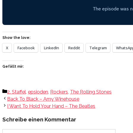
Show the love:
X
Facebook
LinkedIn
Reddit
Telegram
WhatsAp
Gefällt mir:
Kategorien
2. Staffel
,
epsioden
,
Rockers
,
The Rolling Stones
Back To Black – Amy Winehouse
I Want To Hold Your Hand – The Beatles
Schreibe einen Kommentar
Kommentar