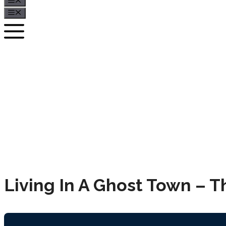
Menü
Menü
Living In A Ghost Town – T