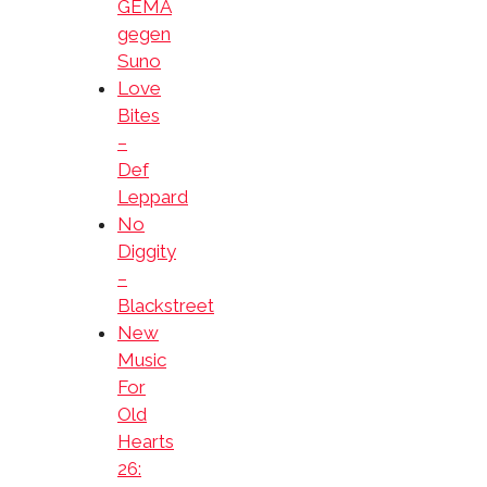
GEMA
gegen
Suno
Love
Bites
–
Def
Leppard
No
Diggity
–
Blackstreet
New
Music
For
Old
Hearts
26: