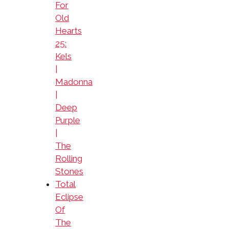
For
Old
Hearts
25:
Kels
|
Madonna
|
Deep
Purple
|
The
Rolling
Stones
Total
Eclipse
Of
The