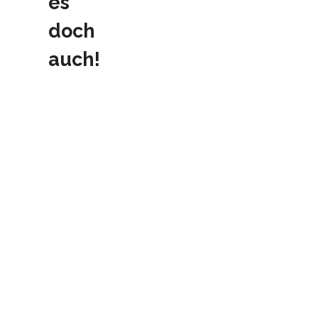
es
doch
auch!