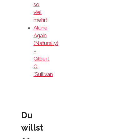
so
viel
mehr!
Alone
Again
(Naturally)
–
Gilbert
O
´Sullivan
Du
willst