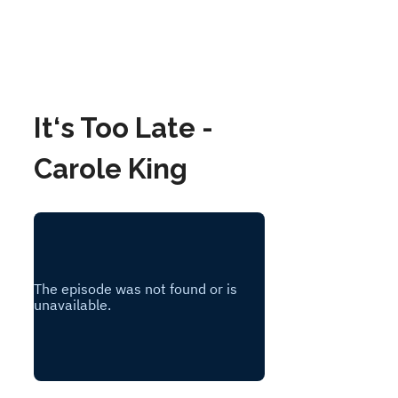
It‘s Too Late -
Carole King