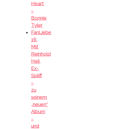
Heart
–
Bonnie
Tyler
FanLiebe
16:
Mit
Reinhold
Heil,
Ex-
Spliff
–
zu
seinem
„neuen“
Album
–
und