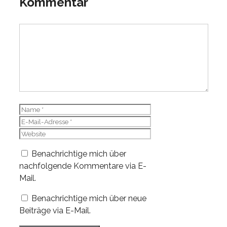
Kommentar
Kommentar
Name
E-
Mail-
Website
Adresse
Benachrichtige mich über
nachfolgende Kommentare via E-
Mail.
Benachrichtige mich über neue
Beiträge via E-Mail.