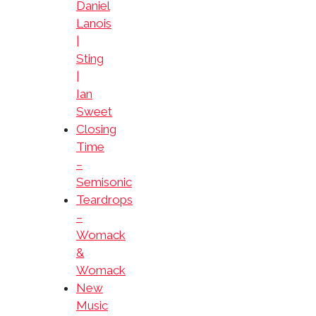
Daniel
Lanois
|
Sting
|
Ian
Sweet
Closing
Time
–
Semisonic
Teardrops
–
Womack
&
Womack
New
Music