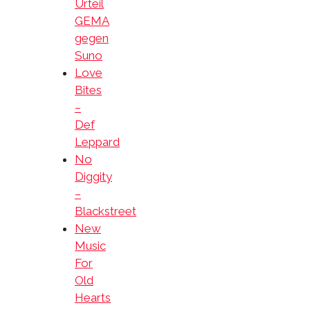
Urteil
GEMA
gegen
Suno
Love
Bites
–
Def
Leppard
No
Diggity
–
Blackstreet
New
Music
For
Old
Hearts