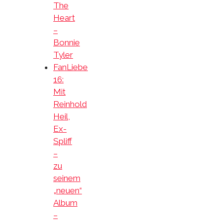
The
Heart
–
Bonnie
Tyler
FanLiebe
16:
Mit
Reinhold
Heil,
Ex-
Spliff
–
zu
seinem
„neuen“
Album
–