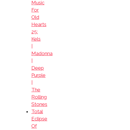
Music
For
Old
Hearts
25:
Kels
|
Madonna
|
Deep
Purple
|
The
Rolling
Stones
Total
Eclipse
Of