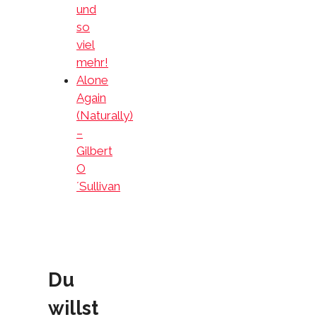
und
so
viel
mehr!
Alone
Again
(Naturally)
–
Gilbert
O
´Sullivan
Du
willst