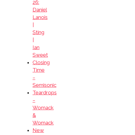
26:
Daniel
Lanois
|
Sting
|
Ian
Sweet
Closing
Time
–
Semisonic
Teardrops
–
Womack
&
Womack
New