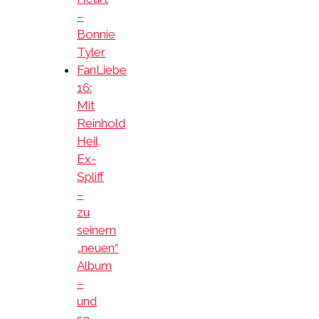
–
Bonnie
Tyler
FanLiebe
16:
Mit
Reinhold
Heil,
Ex-
Spliff
–
zu
seinem
„neuen“
Album
–
und