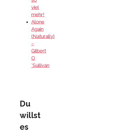
so
viel
mehr!
Alone
Again
(Naturally)
–
Gilbert
O
´Sullivan
Du
willst
es