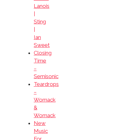
Lanois
|
Sting
|
Ian
Sweet
Closing
Time
–
Semisonic
Teardrops
–
Womack
&
Womack
New
Music
For