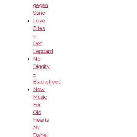
gegen
Suno
Love
Bites
–
Def
Leppard
No
Diggity
–
Blackstreet
New
Music
For
Old
Hearts
26:
Daniel