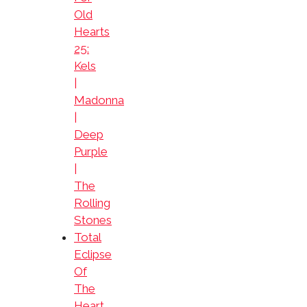
Old
Hearts
25:
Kels
|
Madonna
|
Deep
Purple
|
The
Rolling
Stones
Total
Eclipse
Of
The
Heart