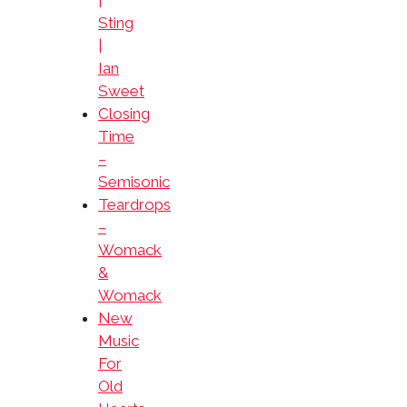
|
Sting
|
Ian
Sweet
Closing
Time
–
Semisonic
Teardrops
–
Womack
&
Womack
New
Music
For
Old