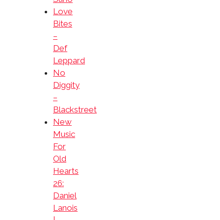
Love
Bites
–
Def
Leppard
No
Diggity
–
Blackstreet
New
Music
For
Old
Hearts
26:
Daniel
Lanois