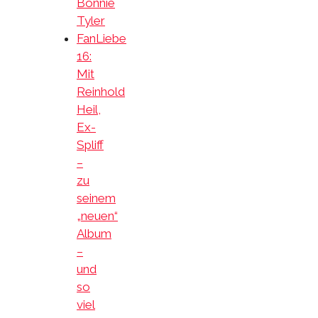
Bonnie
Tyler
FanLiebe
16:
Mit
Reinhold
Heil,
Ex-
Spliff
–
zu
seinem
„neuen“
Album
–
und
so
viel