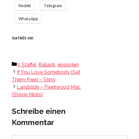
Reddit
Telegram
WhatsApp
Gefällt mir:
Kategorien
3. Staffel
,
Ballads
,
epsioden
If You Love Somebody (Set
Them Free) – Sting
Landslide – Fleetwood Mac
(Stevie Nicks)
Schreibe einen
Kommentar
Kommentar