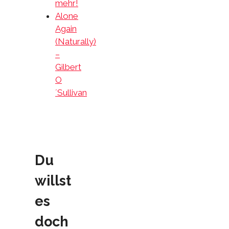
mehr!
Alone
Again
(Naturally)
–
Gilbert
O
´Sullivan
Du
willst
es
doch