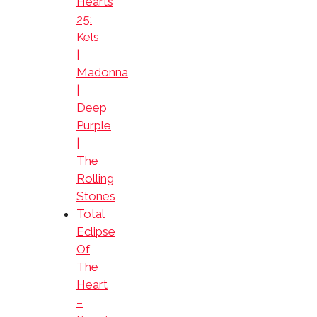
Hearts
25:
Kels
|
Madonna
|
Deep
Purple
|
The
Rolling
Stones
Total
Eclipse
Of
The
Heart
–