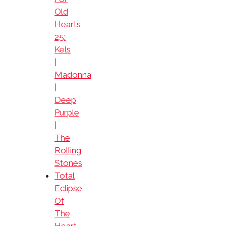
Old
Hearts
25:
Kels
|
Madonna
|
Deep
Purple
|
The
Rolling
Stones
Total
Eclipse
Of
The