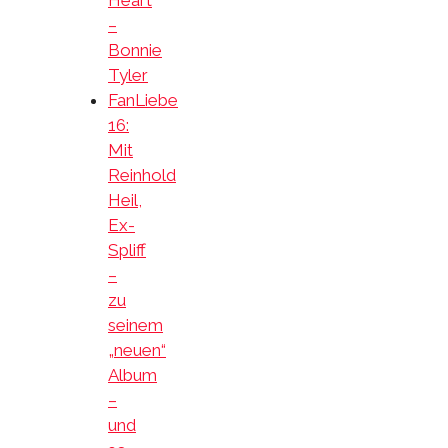
Heart
–
Bonnie
Tyler
FanLiebe
16:
Mit
Reinhold
Heil,
Ex-
Spliff
–
zu
seinem
„neuen“
Album
–
und