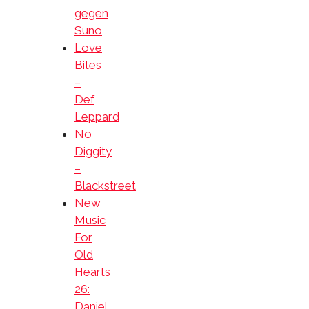
gegen
Suno
Love
Bites
–
Def
Leppard
No
Diggity
–
Blackstreet
New
Music
For
Old
Hearts
26:
Daniel