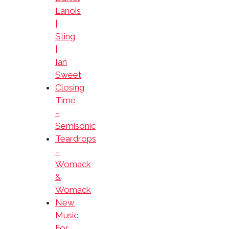
Lanois
|
Sting
|
Ian
Sweet
Closing
Time
–
Semisonic
Teardrops
–
Womack
&
Womack
New
Music
For