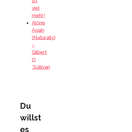
so
viel
mehr!
Alone
Again
(Naturally)
–
Gilbert
O
´Sullivan
Du
willst
es