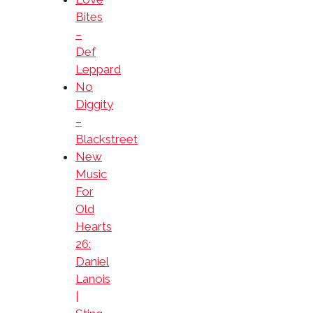
Bites
–
Def
Leppard
No
Diggity
–
Blackstreet
New
Music
For
Old
Hearts
26:
Daniel
Lanois
|