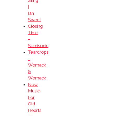
Sting
|
Ian
Sweet
Closing
Time
–
Semisonic
Teardrops
–
Womack
&
Womack
New
Music
For
Old
Hearts