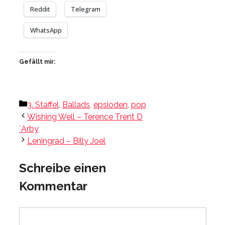
Reddit
Telegram
WhatsApp
Gefällt mir:
Kategorien
3. Staffel
,
Ballads
,
epsioden
,
pop
Wishing Well – Terence Trent D
´Arby
Leningrad – Billy Joel
Schreibe einen
Kommentar
Kommentar