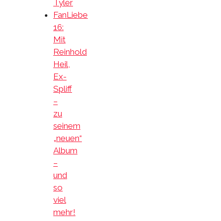
Tyler
FanLiebe
16:
Mit
Reinhold
Heil,
Ex-
Spliff
–
zu
seinem
„neuen“
Album
–
und
so
viel
mehr!