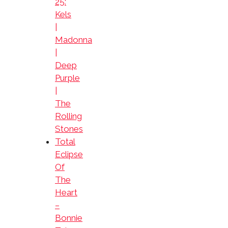
25:
Kels
|
Madonna
|
Deep
Purple
|
The
Rolling
Stones
Total
Eclipse
Of
The
Heart
–
Bonnie