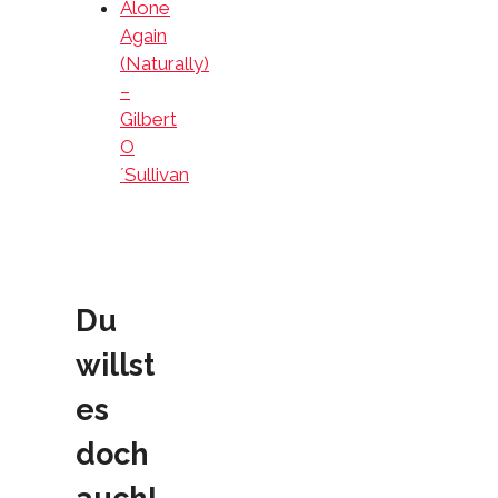
Alone
Again
(Naturally)
–
Gilbert
O
´Sullivan
Du
willst
es
doch