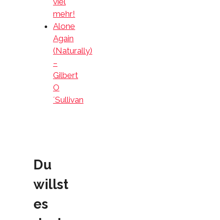
viel
mehr!
Alone
Again
(Naturally)
–
Gilbert
O
´Sullivan
Du
willst
es