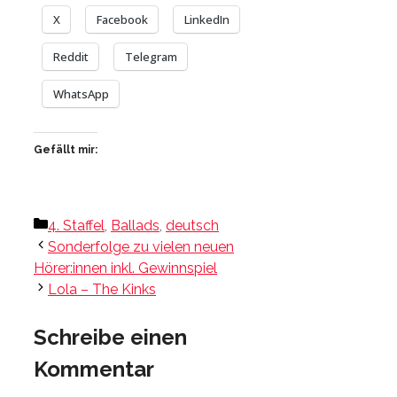
X
Facebook
LinkedIn
Reddit
Telegram
WhatsApp
Gefällt mir:
Kategorien
4. Staffel
,
Ballads
,
deutsch
Sonderfolge zu vielen neuen
Hörer:innen inkl. Gewinnspiel
Lola – The Kinks
Schreibe einen
Kommentar