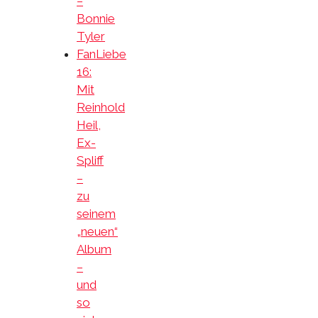
–
Bonnie
Tyler
FanLiebe
16:
Mit
Reinhold
Heil,
Ex-
Spliff
–
zu
seinem
„neuen“
Album
–
und
so