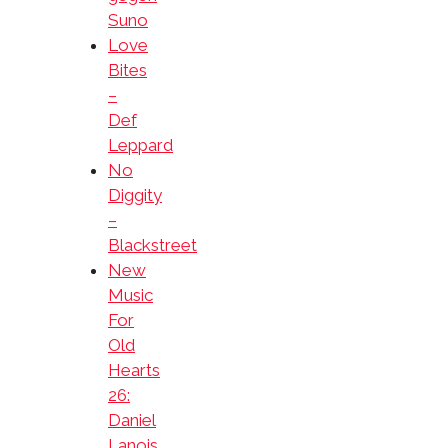
Suno
Love
Bites
–
Def
Leppard
No
Diggity
–
Blackstreet
New
Music
For
Old
Hearts
26:
Daniel
Lanois