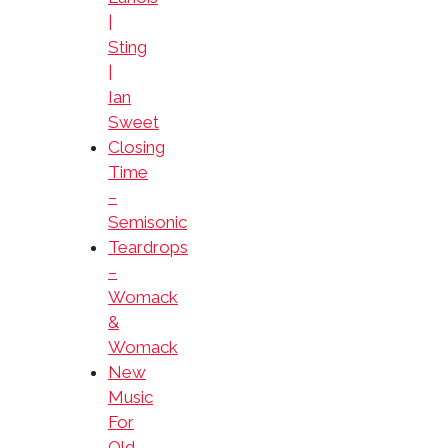
|
Sting
|
Ian
Sweet
Closing
Time
–
Semisonic
Teardrops
–
Womack
&
Womack
New
Music
For
Old