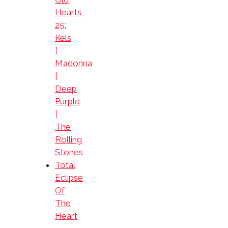
Hearts
25:
Kels
|
Madonna
|
Deep
Purple
|
The
Rolling
Stones
Total
Eclipse
Of
The
Heart