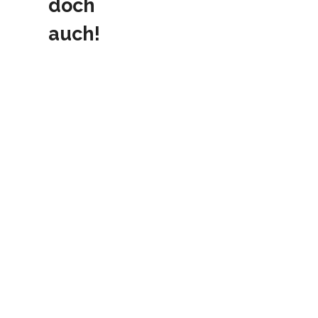
doch
auch!