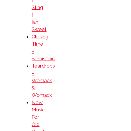
|
Sting
|
Ian
Sweet
Closing
Time
–
Semisonic
Teardrops
–
Womack
&
Womack
New
Music
For
Old