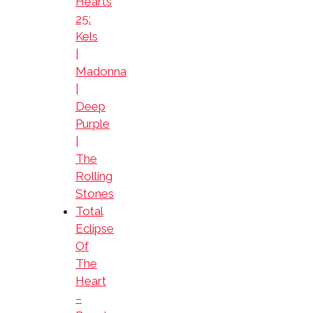
Hearts
25:
Kels
|
Madonna
|
Deep
Purple
|
The
Rolling
Stones
Total
Eclipse
Of
The
Heart
–