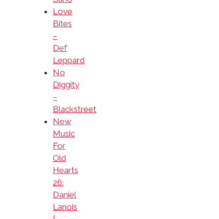
Love
Bites
–
Def
Leppard
No
Diggity
–
Blackstreet
New
Music
For
Old
Hearts
26:
Daniel
Lanois