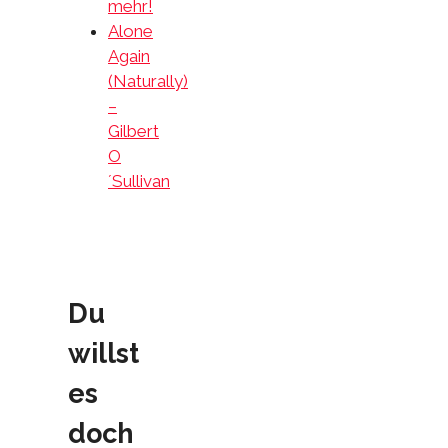
mehr!
Alone
Again
(Naturally)
–
Gilbert
O
´Sullivan
Du
willst
es
doch