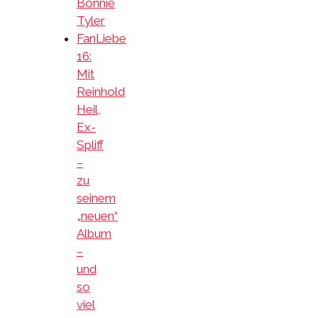
Bonnie
Tyler
FanLiebe
16:
Mit
Reinhold
Heil,
Ex-
Spliff
–
zu
seinem
„neuen“
Album
–
und
so
viel