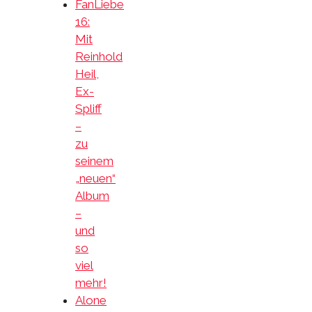
FanLiebe
16:
Mit
Reinhold
Heil,
Ex-
Spliff
–
zu
seinem
„neuen“
Album
–
und
so
viel
mehr!
Alone