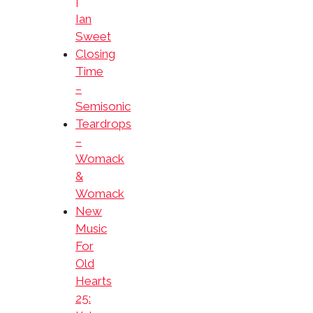
|
Ian
Sweet
Closing
Time
–
Semisonic
Teardrops
–
Womack
&
Womack
New
Music
For
Old
Hearts
25: