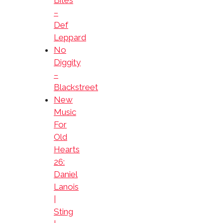
Bites
–
Def
Leppard
No
Diggity
–
Blackstreet
New
Music
For
Old
Hearts
26:
Daniel
Lanois
|
Sting