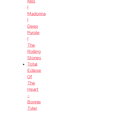
Kels
|
Madonna
|
Deep
Purple
|
The
Rolling
Stones
Total
Eclipse
Of
The
Heart
–
Bonnie
Tyler