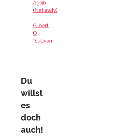
Again
(Naturally)
–
Gilbert
O
´Sullivan
Du
willst
es
doch
auch!