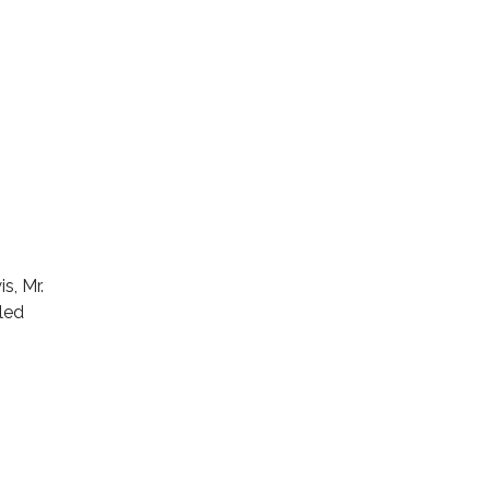
s, Mr.
lled