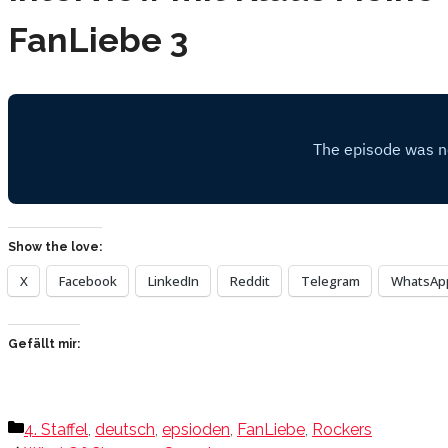
FanLiebe 3
Show the love:
X
Facebook
LinkedIn
Reddit
Telegram
WhatsAp
Gefällt mir:
Kategorien
4. Staffel
,
deutsch
,
epsioden
,
FanLiebe
,
Rockers