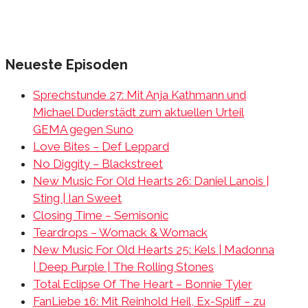
Neueste Episoden
Sprechstunde 27: Mit Anja Kathmann und
Michael Duderstädt zum aktuellen Urteil
GEMA gegen Suno
Love Bites – Def Leppard
No Diggity – Blackstreet
New Music For Old Hearts 26: Daniel Lanois |
Sting | Ian Sweet
Closing Time – Semisonic
Teardrops – Womack & Womack
New Music For Old Hearts 25: Kels | Madonna
| Deep Purple | The Rolling Stones
Total Eclipse Of The Heart – Bonnie Tyler
FanLiebe 16: Mit Reinhold Heil, Ex-Spliff – zu