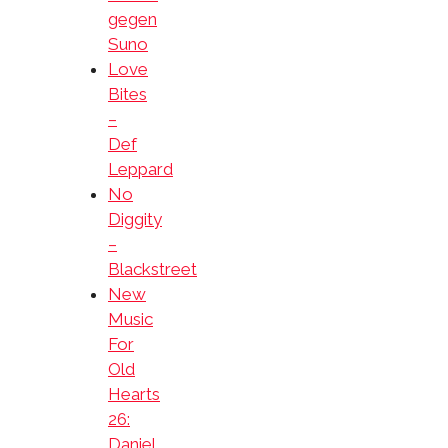
gegen
Suno
Love
Bites
–
Def
Leppard
No
Diggity
–
Blackstreet
New
Music
For
Old
Hearts
26:
Daniel