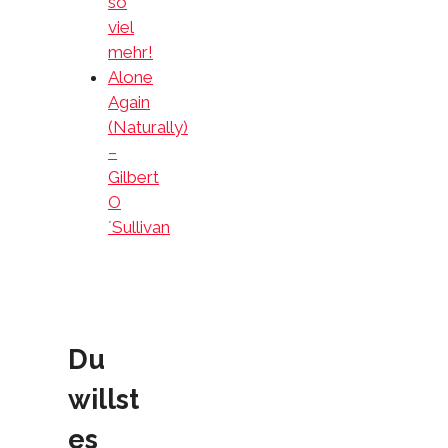
so
viel
mehr!
Alone
Again
(Naturally)
–
Gilbert
O
´Sullivan
Du
willst
es