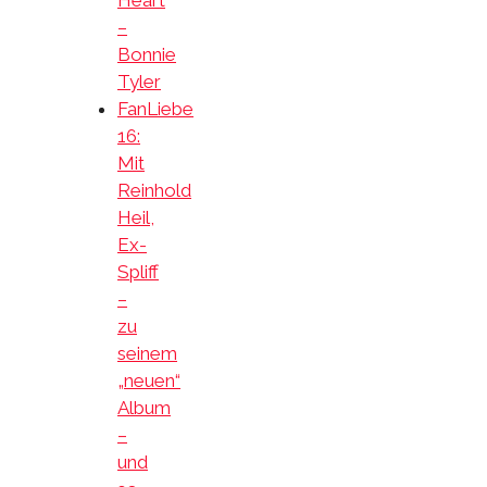
Heart
–
Bonnie
Tyler
FanLiebe
16:
Mit
Reinhold
Heil,
Ex-
Spliff
–
zu
seinem
„neuen“
Album
–
und