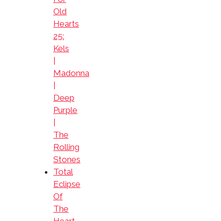
Old
Hearts
25:
Kels
|
Madonna
|
Deep
Purple
|
The
Rolling
Stones
Total
Eclipse
Of
The