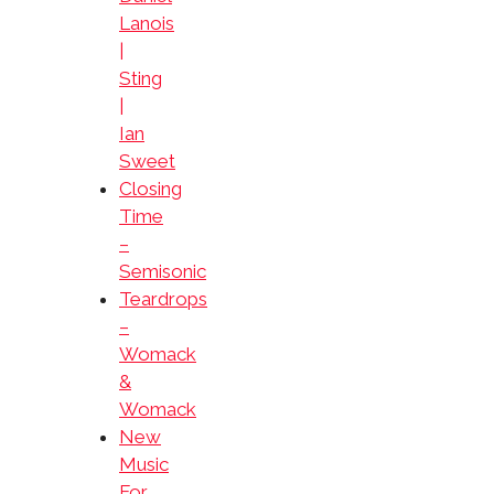
Lanois
|
Sting
|
Ian
Sweet
Closing
Time
–
Semisonic
Teardrops
–
Womack
&
Womack
New
Music
For