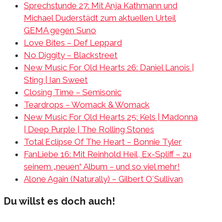
Sprechstunde 27: Mit Anja Kathmann und
Michael Duderstädt zum aktuellen Urteil
GEMA gegen Suno
Love Bites – Def Leppard
No Diggity – Blackstreet
New Music For Old Hearts 26: Daniel Lanois |
Sting | Ian Sweet
Closing Time – Semisonic
Teardrops – Womack & Womack
New Music For Old Hearts 25: Kels | Madonna
| Deep Purple | The Rolling Stones
Total Eclipse Of The Heart – Bonnie Tyler
FanLiebe 16: Mit Reinhold Heil, Ex-Spliff – zu
seinem „neuen“ Album – und so viel mehr!
Alone Again (Naturally) – Gilbert O´Sullivan
Du willst es doch auch!