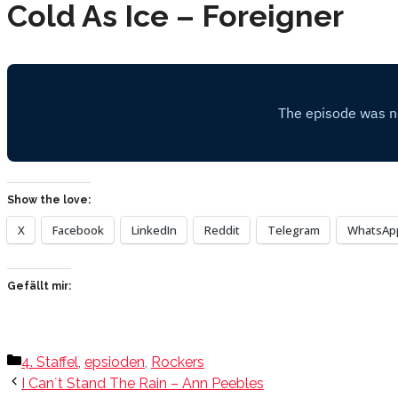
Cold As Ice – Foreigner
Show the love:
X
Facebook
LinkedIn
Reddit
Telegram
WhatsAp
Gefällt mir:
Kategorien
4. Staffel
,
epsioden
,
Rockers
I Can´t Stand The Rain – Ann Peebles