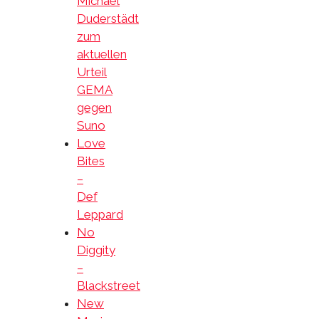
Michael
Duderstädt
zum
aktuellen
Urteil
GEMA
gegen
Suno
Love
Bites
–
Def
Leppard
No
Diggity
–
Blackstreet
New