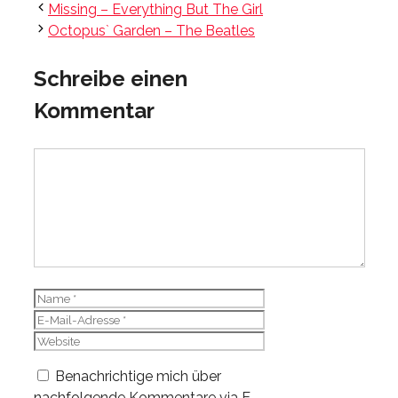
Missing – Everything But The Girl
Octopus` Garden – The Beatles
Schreibe einen
Kommentar
Kommentar
Name
E-
Mail-
Website
Adresse
Benachrichtige mich über
nachfolgende Kommentare via E-