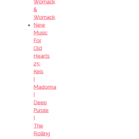
Womack
&
Womack
New
Music
For
Old
Hearts
25:
Kels
|
Madonna
|
Deep
Purple
|
The
Rolling