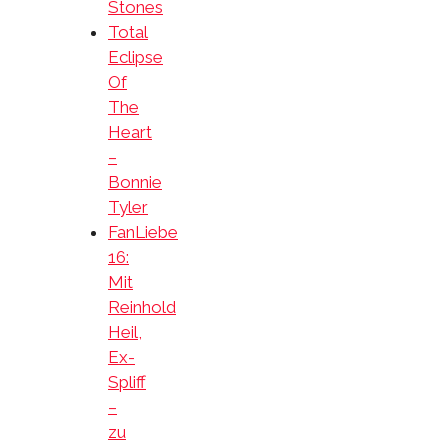
Stones
Total
Eclipse
Of
The
Heart
–
Bonnie
Tyler
FanLiebe
16:
Mit
Reinhold
Heil,
Ex-
Spliff
–
zu