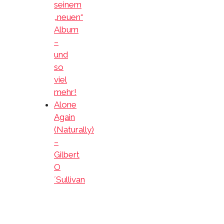
seinem
„neuen“
Album
–
und
so
viel
mehr!
Alone
Again
(Naturally)
–
Gilbert
O
´Sullivan