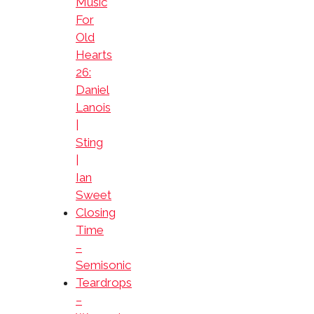
Music
For
Old
Hearts
26:
Daniel
Lanois
|
Sting
|
Ian
Sweet
Closing
Time
–
Semisonic
Teardrops
–