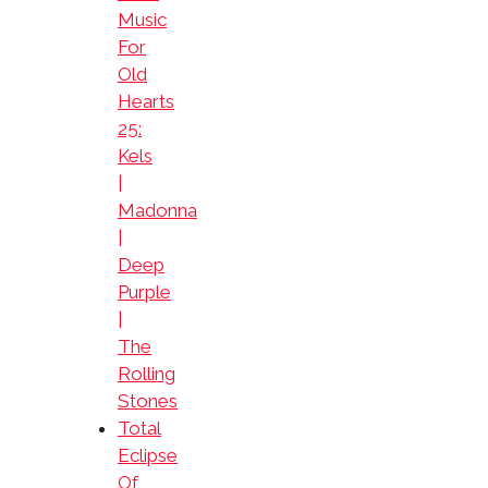
Music
For
Old
Hearts
25:
Kels
|
Madonna
|
Deep
Purple
|
The
Rolling
Stones
Total
Eclipse
Of