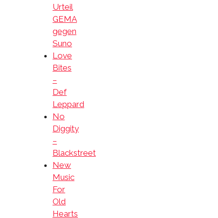
Urteil
GEMA
gegen
Suno
Love
Bites
–
Def
Leppard
No
Diggity
–
Blackstreet
New
Music
For
Old
Hearts