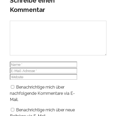
Schreibe einen
Kommentar
Kommentar
Name
E-
Mail-
Website
Adresse
Benachrichtige mich über
nachfolgende Kommentare via E-
Mail.
Benachrichtige mich über neue