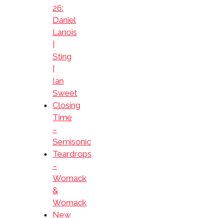
26:
Daniel
Lanois
|
Sting
|
Ian
Sweet
Closing
Time
–
Semisonic
Teardrops
–
Womack
&
Womack
New