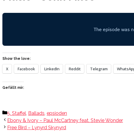
Show the love:
X
Facebook
LinkedIn
Reddit
Telegram
WhatsAp
Gefällt mir:
Kategorien
5. Staffel
,
Ballads
,
epsioden
Ebony & Ivory – Paul McCartney feat. Stevie Wonder
Free Bird – Lynyrd Skynyrd