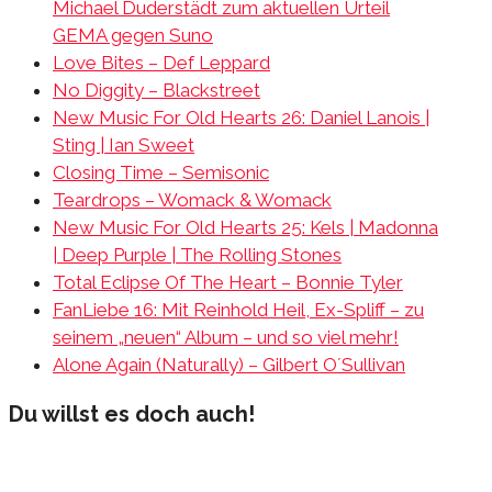
Michael Duderstädt zum aktuellen Urteil
GEMA gegen Suno
Love Bites – Def Leppard
No Diggity – Blackstreet
New Music For Old Hearts 26: Daniel Lanois |
Sting | Ian Sweet
Closing Time – Semisonic
Teardrops – Womack & Womack
New Music For Old Hearts 25: Kels | Madonna
| Deep Purple | The Rolling Stones
Total Eclipse Of The Heart – Bonnie Tyler
FanLiebe 16: Mit Reinhold Heil, Ex-Spliff – zu
seinem „neuen“ Album – und so viel mehr!
Alone Again (Naturally) – Gilbert O´Sullivan
Du willst es doch auch!