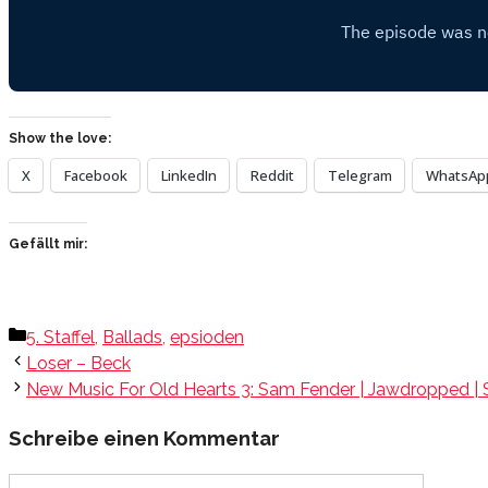
Show the love:
X
Facebook
LinkedIn
Reddit
Telegram
WhatsAp
Gefällt mir:
Kategorien
5. Staffel
,
Ballads
,
epsioden
Loser – Beck
New Music For Old Hearts 3: Sam Fender | Jawdropped | Sa
Schreibe einen Kommentar
Kommentar