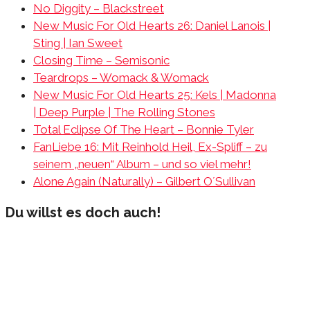
No Diggity – Blackstreet
New Music For Old Hearts 26: Daniel Lanois |
Sting | Ian Sweet
Closing Time – Semisonic
Teardrops – Womack & Womack
New Music For Old Hearts 25: Kels | Madonna
| Deep Purple | The Rolling Stones
Total Eclipse Of The Heart – Bonnie Tyler
FanLiebe 16: Mit Reinhold Heil, Ex-Spliff – zu
seinem „neuen“ Album – und so viel mehr!
Alone Again (Naturally) – Gilbert O´Sullivan
Du willst es doch auch!